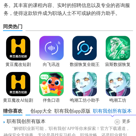
务。其丰富的课程内容、实时的招聘信息以及专业的咨询服
务，使得这款软件成为职场人士不可或缺的得力助手。
同类热门
黄豆魔改短剧
向飞讯连
数据恢复全能王
宙斯数据恢复
黄豆魔改AI短剧
伴鱼口语
鸣潮工坊小助手
鸣潮工坊
猜你喜欢
职有我创app大全
职有我创app原版
职有我创所有版本
职有我创所有版本
更多
"解锁职业新可能，'职有我创'APP等你来探索！官方下载通道，
确保安全无病毒。无论是寻找实习机会、职场攻略，还是职业规划，