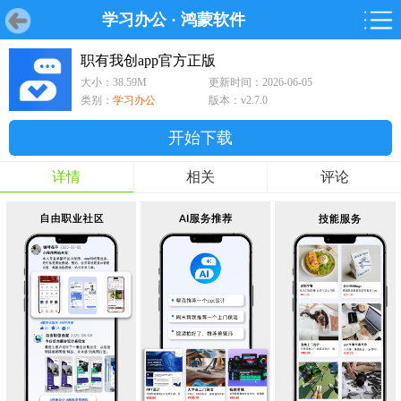
学习办公
·
鸿蒙软件
首页
首页
游戏
软件
游戏
鸿蒙
鸿蒙
软件
专题
鸿蒙游戏
鸿蒙软件
专题
职有我创app官方正版
大小：38.59M
更新时间：2026-06-05
游戏
软件
类别：
学习办公
版本：v2.7.0
开始下载
详情
相关
评论