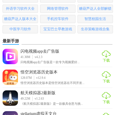
更好地理解知识体系。
大全
排行榜
外语学习软件大全
网络管理软件
糖葫芦达人全部解锁
4. 模板库：内置多种专业模板，如项目管理、日程规划、健
版
康记录等。
糖葫芦达人版本大全
手机控车软件
智慧校园生活
【易知鸟app用法】
中医学习软件
宝宝巴士早教游戏
生存策略游戏合集
1. 注册登录：首先需注册账号并登录，以便享受完整的云服
最新手游
务功能。
闪电视频app去广告版
41.30M
v4.2.3
2. 创建或导入笔记：通过新建笔记功能或导入外部文件（如
下载
闪电视频app去广告版是一款专为视频爱好...
PDF、Word等）开始记录信息。
悟空浏览器历史版本
3. 编辑与格式化：利用丰富的编辑工具（加粗、斜体、列表
128.07M
v12.9.4
等）对内容进行美化。
下载
悟空浏览器历史版本是悟空浏览器在不同开发...
4. 设置标签与分类：为笔记添加标签和选择分类，便于后续
航天模拟器2最新版
检索和管理。
49.22M
v1.2.63
下载
《航天模拟器2最新版》是一款极具创意与挑...
5. 分享与协作：通过链接或邀请码与他人共享笔记，实现团
stellarium虚拟天文台