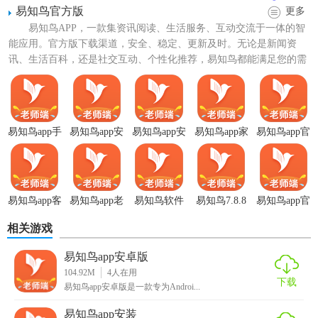
易知鸟官方版
更多
易知鸟APP，一款集资讯阅读、生活服务、互动交流于一体的智
能应用。官方版下载渠道，安全、稳定、更新及时。无论是新闻资
讯、生活百科，还是社交互动、个性化推荐，易知鸟都能满足您的需
求。下载易知鸟，开启您的...
易知鸟app手
易知鸟app安
易知鸟app安
易知鸟app家
易知鸟app官
机版
卓版
装
长端
网版
易知鸟app客
易知鸟app老
易知鸟软件
易知鸟7.8.8
易知鸟app官
户端
师端
版本
方版
相关游戏
易知鸟app安卓版
【易知鸟app技巧】
104.92M
4
人在用
下载
易知鸟app安卓版是一款专为Androi...
1. 快速截图并添加：使用内置截图工具，一键截取屏幕内容
易知鸟app安装