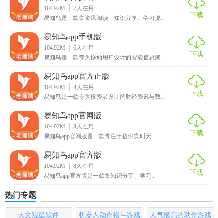
并直接添加为笔记，方便快捷。
104.92M
7
人在用
下载
易知鸟是一款集资讯阅读、知识分享、学习提...
2. 语音转文字：支持语音输入功能，可将语音实时转换为文
字，适合快速记录会议要点或口述想法。
易知鸟app手机版
104.92M
6
人在用
下载
3. 创建知识卡片：将重要信息提炼成卡片形式，便于复习和
易知鸟是一款专为移动用户设计的智能信息聚...
记忆。
易知鸟app官方正版
104.92M
4
人在用
4. 全局搜索：支持全应用内搜索，快速定位到任何一条笔记
下载
易知鸟是一款专为投资者设计的财经资讯与数...
或文件。
易知鸟app官网版
【易知鸟app内容】
104.92M
3
人在用
下载
易知鸟app官网版是一款专注于提供实时天...
1. 笔记管理：包括文字、图片、音频、视频等多种格式的内
易知鸟app官方版
容存储。
104.92M
8
人在用
下载
2. 时间轴视图：以时间线形式展示笔记记录，方便回顾和整
易知鸟app官方版是一款集知识分享、学习...
理。
热门专题
3. 知识图谱：通过可视化技术展示信息间的关联，帮助用户
天文观星软件
机器人动作格斗游戏
人气最高的动作游戏