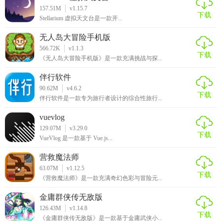
队内的协同工作。
157.51M
v1.15.7
下载
Stellarium 虚拟天文台是一款开...
【易知鸟app推荐】
无人岛大冒险手机版
对于需要高效管理个人知识、进行团队协作或追求信息整理
566.72K
v1.1.3
下载
效率的用户而言，易知鸟是一个不可多得的好帮手。它不仅
《无人岛大冒险手机版》是一款充满挑战与探...
提供了全面的信息管理工具，还通过智能化功能提升了用户
伴行软件
的工作效率，是知识管理和个人生产力提升的理想选择。
90.62M
v4.6.2
下载
伴行软件是一款专为旅行者设计的综合性旅行...
vuevlog
129.07M
v3.29.0
下载
VueVlog 是一款基于 Vue.js...
营救魔法师
63.07M
v1.12.5
下载
《营救魔法师》是一款充满奇幻色彩与冒险元...
金庸群侠传无敌版
126.43M
v1.14.8
下载
《金庸群侠传无敌版》是一款基于金庸武侠小...