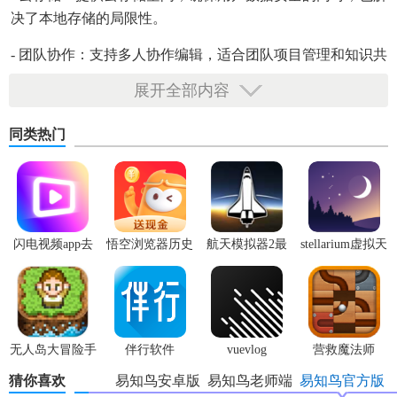
决了本地存储的局限性。
- 团队协作：支持多人协作编辑，适合团队项目管理和知识共
享。
展开全部内容
同类热门
闪电视频app去
悟空浏览器历史
航天模拟器2最
stellarium虚拟天
广告版
版本
新版
文台
无人岛大冒险手
伴行软件
vuevlog
营救魔法师
机版
猜你喜欢
易知鸟安卓版
易知鸟老师端
易知鸟官方版