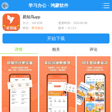
学习办公
·
鸿蒙软件
首页
首页
游戏
软件
游戏
鸿蒙
鸿蒙
软件
专题
鸿蒙游戏
鸿蒙软件
专题
易知鸟app
大小：104.92M
更新时间：2026-06-08
游戏
软件
类别：
学习办公
版本：v6.13.6
开始下载
详情
相关
评论