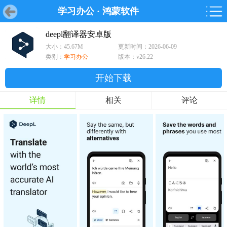
学习办公
·
鸿蒙软件
首页
首页
游戏
软件
游戏
鸿蒙
鸿蒙
软件
专题
鸿蒙游戏
鸿蒙软件
专题
deepl翻译器安卓版
大小：45.67M
更新时间：2026-06-09
游戏
软件
类别：
学习办公
版本：v26.22
开始下载
详情
相关
评论