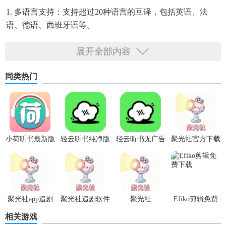
1. 多语言支持：支持超过20种语言的互译，包括英语、法
语、德语、西班牙语等。
2. 文本翻译：快速准确的文本翻译功能，适用于各种文档、
展开全部内容
邮件、社交媒体内容等。
同类热门
3. 图片翻译：通过拍照或上传图片，自动识别并翻译成目标
语言，适合路标、菜单等场景。
4. 离线翻译：提供离线翻译包下载，即使在无网络环境下也
能进行翻译。
小荷听书最新版
轻云听书纯净版
轻云听书无广告
聚光社官方下载
5. 历史记录：保存翻译历史，方便用户随时查看和复习。
本
纯净版
6. 语音输入：支持语音输入功能，方便用户在不便打字时使
用。
聚光社app追剧
聚光社追剧软件
聚光社
Efiko剪辑免费
【deepl翻译器安卓版亮点】
下载
相关游戏
1. 高准确性：基于先进的神经网络技术，提供接近人类水平