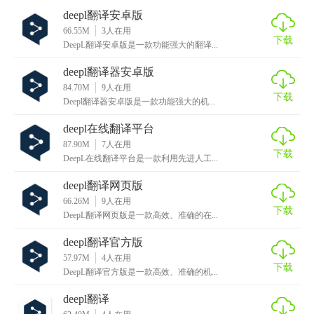
deepl翻译安卓版
的翻译质量。
66.55M
3
人在用
下载
2. 用户友好：简洁的界面设计，易于操作，提升用户体验。
DeepL翻译安卓版是一款功能强大的翻译...
deepl翻译器安卓版
3. 实时更新：定期更新翻译库，确保翻译的准确性和时效
84.70M
9
人在用
性。
下载
Deepl翻译器安卓版是一款功能强大的机...
4. 隐私保护：严格遵守用户隐私政策，确保用户数据安全。
deepl在线翻译平台
87.90M
7
人在用
【deepl翻译器安卓版用法】
下载
DeepL在线翻译平台是一款利用先进人工...
1. 下载与安装：在安卓应用商店搜索“DeepL”并下载安装。
deepl翻译网页版
66.26M
9
人在用
2. 启动应用：打开应用后，选择需要使用的翻译功能（文本
下载
DeepL翻译网页版是一款高效、准确的在...
翻译或图片翻译）。
deepl翻译官方版
3. 输入内容：在文本框中输入需要翻译的文本或拍摄/上传图
57.97M
4
人在用
下载
DeepL翻译官方版是一款高效、准确的机...
片进行翻译。
deepl翻译
4. 查看结果：稍等片刻，即可在界面上看到翻译结果。如需