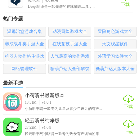
62.40M
4
人在用
更多功能，可探索应用内的其他选项。
下载
Deepl翻译是一款先进的在线翻译工具，...
【deepl翻译器安卓版推荐】
热门专题
对于需要频繁进行跨语言交流的用户，DeepL 翻译器安卓版
温馨治愈游戏合集
动漫冒险游戏大全
冒险角色游戏大全
是一个高效、准确的选择。无论是学术研究、商务沟通还是
养成战斗类手游大全
在线竞技手游大全
天文观星软件
日常旅行，它都能为您提供极大的便利。
机器人动作格斗游戏
人气最高的动作游戏
外语学习软件大全
大全
排行榜
网络管理软件
糖葫芦达人全部解锁
糖葫芦达人版本大全
版
最新手游
小荷听书最新版本
18.31M
v1.0.1
下载
小荷听书是一款专为儿童及青少年设计的有声...
轻云听书纯净版
27.22M
v1.0.9
下载
轻云听书纯净版是一款专为热爱有声读物的用...