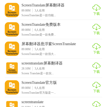
ScreenTranslate屏幕翻译器
2. 简洁的界面设计：用户友好的界面设计，使得操作更加便
89.08M
3
人在用
捷和直观。
下载
ScreenTranslate是一款功能...
3. 高效翻译引擎：采用先进的翻译技术，确保翻译的准确性
ScreenTranslate免费版本
和速度。
89.08M
6
人在用
下载
ScreenTranslate是一款免费...
4. 自定义设置：用户可以根据自己的需求进行各种设置，如
选择默认语言、调整界面布局等。
屏幕翻译器悬浮窗ScreenTranslate
89.08M
5
人在用
下载
5. 隐私保护：严格保护用户的隐私，不收集或传输用户的个
ScreenTranslate是一款强大...
人信息和翻译内容。
screentranslate屏幕翻译器
28.10M
3
人在用
ScreenTranslate屏幕翻译软件玩法
下载
Screen Translate是一款实...
1. 启动软件：下载安装并启动 ScreenTranslate 软件。
ScreenTranslate官方版
89.08M
9
人在用
2. 选择语言：在软件界面上选择需要翻译的目标语言。
下载
ScreenTranslate官方版是一...
3. 使用功能：根据需求使用实时翻译、屏幕取词或截图翻译
screentranslate
等功能。