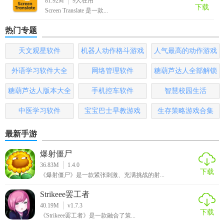
81.92M
9
人在用
下载
Screen Translate 是一款...
4. 查看结果：软件会在屏幕上显示翻译结果，或者将结果复
热门专题
制到剪贴板中。
天文观星软件
机器人动作格斗游戏
人气最高的动作游戏
5. 调整设置：根据需求调整软件的设置，如字体大小、界面
布局等。
大全
排行榜
外语学习软件大全
网络管理软件
糖葫芦达人全部解锁
ScreenTranslate屏幕翻译软件点评
版
糖葫芦达人版本大全
手机控车软件
智慧校园生活
ScreenTranslate 是一款非常实用的屏幕翻译工具，其丰富的功
中医学习软件
宝宝巴士早教游戏
生存策略游戏合集
能和简洁的界面设计使得用户能够轻松上手并高效使用。无
最新手游
论是学习外语、处理多语言文档还是国际交流，这款软件都
能提供极大的帮助。然而，需要注意的是，尽管其翻译质量
爆射僵尸
较高，但在某些专业领域或特定语境下，仍需谨慎使用并结
36.83M
1.4.0
下载
合上下文进行判断。总体而言，ScreenTranslate 是一款值得推
《爆射僵尸》是一款紧张刺激、充满挑战的射...
荐的屏幕翻译软件。
Strikeee罢工者
40.19M
v1.7.3
下载
《Strikeee罢工者》是一款融合了策...