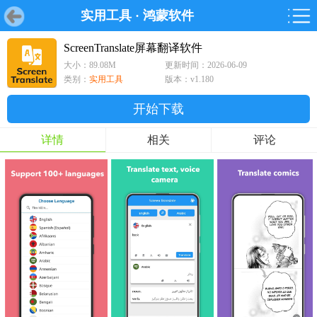
实用工具
·
鸿蒙软件
首页
首页
游戏
软件
游戏
鸿蒙
鸿蒙
软件
专题
鸿蒙游戏
鸿蒙软件
专题
ScreenTranslate屏幕翻译软件
大小：89.08M
更新时间：2026-06-09
游戏
软件
类别：
实用工具
版本：v1.180
开始下载
详情
相关
评论