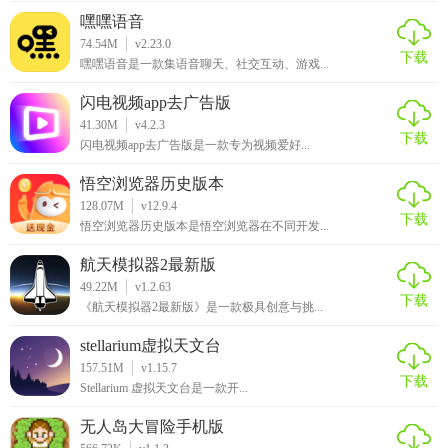
嘿嘿语音
74.54M
v2.23.0
下载
嘿嘿语音是一款集语音聊天、社交互动、游戏...
闪电视频app去广告版
41.30M
v4.2.3
下载
闪电视频app去广告版是一款专为视频爱好...
悟空浏览器历史版本
128.07M
v12.9.4
下载
悟空浏览器历史版本是悟空浏览器在不同开发...
航天模拟器2最新版
49.22M
v1.2.63
下载
《航天模拟器2最新版》是一款极具创意与挑...
stellarium虚拟天文台
157.51M
v1.15.7
下载
Stellarium 虚拟天文台是一款开...
无人岛大冒险手机版