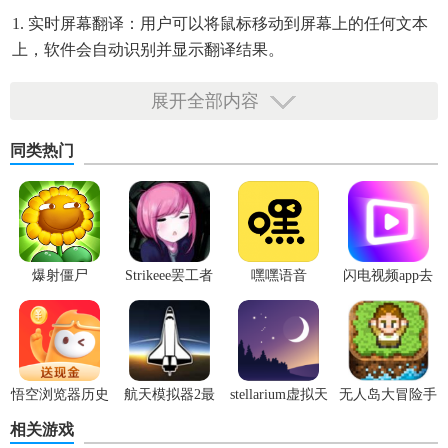
1. 实时屏幕翻译：用户可以将鼠标移动到屏幕上的任何文本
上，软件会自动识别并显示翻译结果。
2. 多语言支持：支持多种语言的互译，包括但不限于英语、
展开全部内容
中文、法语、德语等。
同类热门
3. 屏幕取词：通过快捷键可以快速获取屏幕上的单词或短语
的翻译。
4. 截图翻译：用户可以截取屏幕上的任意区域，并获取该区
域的翻译结果。
爆射僵尸
Strikeee罢工者
嘿嘿语音
闪电视频app去
5. 复制粘贴翻译：支持从其他地方复制文本，然后粘贴到软
广告版
件中自动进行翻译。
ScreenTranslate屏幕翻译软件内容
悟空浏览器历史
航天模拟器2最
stellarium虚拟天
无人岛大冒险手
1. 丰富的语言库：包含各种语言的词汇和短语，确保翻译的
版本
新版
文台
机版
相关游戏
准确性和丰富性。