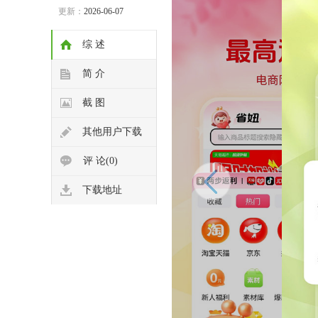
更新：
2026-06-07
综 述
简 介
截 图
其他用户下载
评 论(0)
下载地址