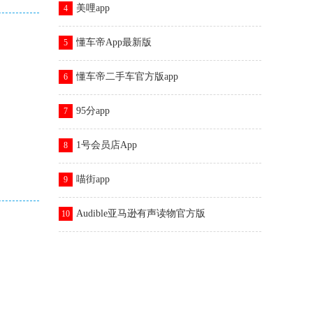
美哩app
4
懂车帝App最新版
5
懂车帝二手车官方版app
6
95分app
7
1号会员店App
8
喵街app
9
Audible亚马逊有声读物官方版
10