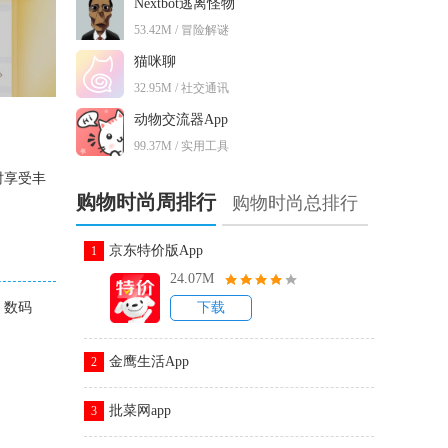
Nextbot逃离怪物
53.42M / 冒险解谜
猫咪聊
32.95M / 社交通讯
动物交流器App
99.37M / 实用工具
时享受丰
购物时尚周排行
购物时尚总排行
京东特价版App
1
24.07M
、数码
下载
金鹰生活App
2
批菜网app
3