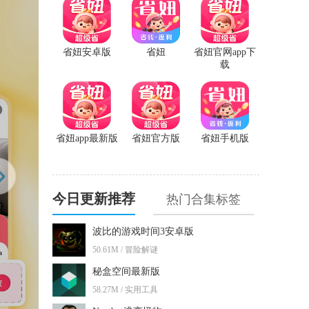
省妞安卓版
省妞
省妞官网app下
载
省妞app最新版
省妞官方版
省妞手机版
今日更新推荐
热门合集标签
波比的游戏时间3安卓版
50.61M / 冒险解谜
秘盒空间最新版
58.27M / 实用工具