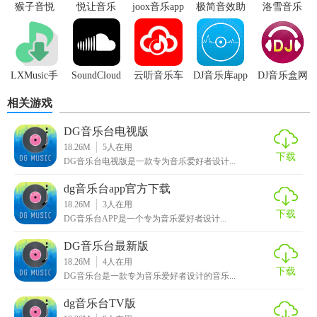
猴子音悦
悦让音乐
joox音乐app
极简音效助
洛雪音乐
1. 海量曲库：涵盖全球范围内的热门及冷门音乐作品。
手app免费版
(LXmusic)
2. 高清MV播放：部分歌曲支持高清MV观看，增加视觉享
受。
LXMusic手
SoundCloud
云听音乐车
DJ音乐库app
DJ音乐盒网
机版
音乐分享社
机版
页版
3. 歌词同步：实时显示歌词，边听边学唱。
相关游戏
区app
【DG音乐台玩法】
DG音乐台电视版
18.26M
5
人在用
1. 探索发现：利用推荐算法和搜索功能探索新音乐。
下载
DG音乐台电视版是一款专为音乐爱好者设计...
2. 创建电台：根据个人喜好创建个性化电台，持续播放喜爱
dg音乐台app官方下载
的歌曲。
18.26M
3
人在用
下载
DG音乐台APP是一个专为音乐爱好者设计...
3. 参与挑战：参与平台上的音乐挑战活动，如“每日一
DG音乐台最新版
歌”、“音乐猜谜”，赢取奖励。
18.26M
4
人在用
下载
DG音乐台是一款专为音乐爱好者设计的音乐...
4. 社交互动：在评论区与歌手、粉丝互动，分享音乐故事和
感受。
dg音乐台TV版