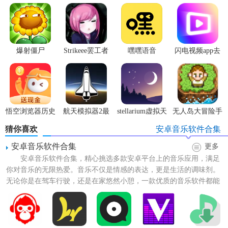
爆射僵尸
Strikeee罢工者
嘿嘿语音
闪电视频app去
广告版
【DG音乐台技巧】
悟空浏览器历史
航天模拟器2最
stellarium虚拟天
无人岛大冒险手
版本
新版
文台
机版
猜你喜欢
安卓音乐软件合集
1. 快速搜索：通过关键词快速找到想要听的歌曲或歌手。
安卓音乐软件合集
更多
2. 创建歌单：用户可以自由创建个人歌单，收集喜爱的歌
安卓音乐软件合集，精心挑选多款安卓平台上的音乐应用，满足
曲，随时回顾。
你对音乐的无限热爱。音乐不仅是情感的表达，更是生活的调味剂。
无论你是在驾车行驶，还是在家悠然小憩，一款优质的音乐软件都能
3. 睡眠定时：设置播放时间，让音乐在指定时间自动停止，
为你的日常增添一抹亮色。...
适合睡前使用。
【DG音乐台内容】