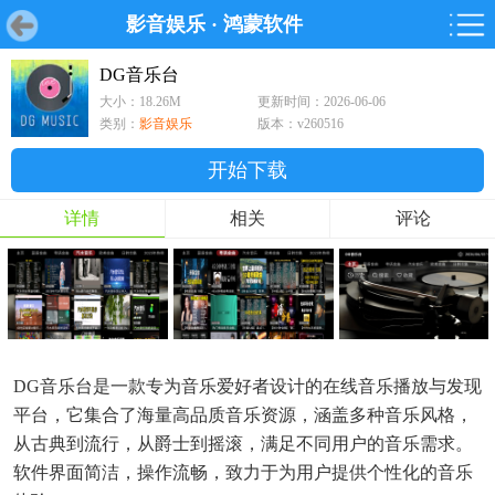
影音娱乐
·
鸿蒙软件
首页
首页
游戏
软件
游戏
鸿蒙
鸿蒙
软件
专题
鸿蒙游戏
鸿蒙软件
专题
DG音乐台
大小：18.26M
更新时间：2026-06-06
游戏
软件
类别：
影音娱乐
版本：v260516
开始下载
详情
相关
评论
DG音乐台是一款专为音乐爱好者设计的在线音乐播放与发现
平台，它集合了海量高品质音乐资源，涵盖多种音乐风格，
从古典到流行，从爵士到摇滚，满足不同用户的音乐需求。
软件界面简洁，操作流畅，致力于为用户提供个性化的音乐