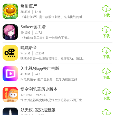
爆射僵尸
36.83M
1.4.0
下载
《爆射僵尸》是一款紧张刺激、充满挑战的射...
Strikeee罢工者
40.19M
v1.7.3
下载
《Strikeee罢工者》是一款融合了策...
嘿嘿语音
74.54M
v2.23.0
下载
嘿嘿语音是一款集语音聊天、社交互动、游戏...
闪电视频app去广告版
41.30M
v4.2.3
下载
闪电视频app去广告版是一款专为视频爱好...
悟空浏览器历史版本
128.07M
v12.9.4
下载
悟空浏览器历史版本是悟空浏览器在不同开发...
航天模拟器2最新版