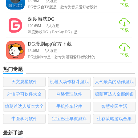
18.26M
9
人在用
【DG音乐台点评】
下载
DG音乐台TV版是一款专为音乐爱好者设计...
DG音乐台以其丰富的音乐资源、个性化的推荐系统以及便捷
深度游戏DG
120.69M
3
人在用
的交互设计，成为了众多音乐爱好者的首选。它不仅是一个
下载
深度游戏DG（Deeplay DG）是一...
音乐播放器，更是一个分享、交流音乐的社交平台。无论是
寻找心灵慰藉的深夜旋律，还是运动时激发潜能的节奏，DG
DG漫剧app官方下载
音乐台都能提供恰到好处的音乐陪伴。对于追求高品质音乐
18.46M
5
人在用
下载
DG漫剧App是一款专为漫画爱好者设计的...
体验的用户而言，DG音乐台无疑是一个不可多得的好选择。
热门专题
天文观星软件
机器人动作格斗游戏
人气最高的动作游戏
大全
排行榜
外语学习软件大全
网络管理软件
糖葫芦达人全部解锁
版
糖葫芦达人版本大全
手机控车软件
智慧校园生活
中医学习软件
宝宝巴士早教游戏
生存策略游戏合集
最新手游