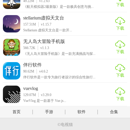
49.22M
v1.2.63
下载
《航天模拟器2最新版》是一款极具创意与挑...
stellarium虚拟天文台
157.51M
v1.15.7
下载
Stellarium 虚拟天文台是一款开...
无人岛大冒险手机版
566.72K
v1.1.3
下载
《无人岛大冒险手机版》是一款充满挑战与探...
伴行软件
90.62M
v4.6.2
下载
伴行软件是一款专为旅行者设计的综合性旅行...
vuevlog
129.07M
v3.29.0
下载
VueVlog 是一款基于 Vue.js...
首页
手游
软件
合集
©电视猫