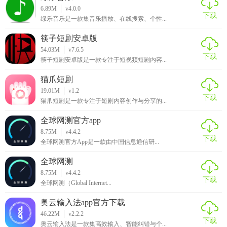
5. 分享资源：在社区中分享自己的资源和心得，与其他用户
6.89M
v4.0.0
下载
交流学习。
绿乐音乐是一款集音乐播放、在线搜索、个性...
晚的资源库最新版点评
筷子短剧安卓版
54.03M
v7.6.5
下载
晚的资源库最新版是一款功能强大且易于使用的资源库管理
筷子短剧安卓版是一款专注于短视频短剧内容...
工具。它提供了丰富的功能和便捷的玩法，帮助用户高效管
猫爪短剧
理和分享各类资源。无论是个人用户还是团队用户，都能从
19.01M
v1.2
下载
中受益。此外，软件还注重用户隐私和安全，提供数据加密
猫爪短剧是一款专注于短剧内容创作与分享的...
和社区分享等功能，让用户在享受便捷的同时也能保障数据
全球网测官方app
安全。总的来说，这是一款值得推荐的工具软件。
8.75M
v4.4.2
下载
全球网测官方App是一款由中国信息通信研...
全球网测
8.75M
v4.4.2
下载
全球网测（Global Internet...
奥云输入法app官方下载
46.22M
v2.2.2
下载
奥云输入法是一款集高效输入、智能纠错与个...