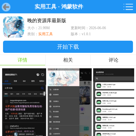
实用工具
·
鸿蒙软件
首页
首页
游戏
软件
游戏
鸿蒙
鸿蒙
软件
专题
鸿蒙游戏
鸿蒙软件
专题
晚的资源库最新版
大小：21.99M
更新时间：2026-06-06
游戏
软件
类别：
实用工具
版本：v1.0.1
开始下载
详情
相关
评论