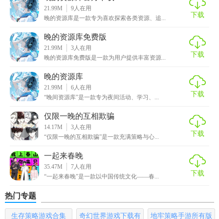
效率。
21.99M
9
人在用
下载
晚的资源库是一款专为喜欢探索各类资源、追...
2. 标签管理：为资源添加标签，便于快速筛选和查找。
晚的资源库免费版
3. 预览功能：内置预览工具，支持图片、视频、音频等资源
21.99M
3
人在用
下载
的快速预览。
晚的资源库免费版是一款为用户提供丰富资源...
4. 导入导出：支持从其他资源库或文件夹导入资源，也支持
晚的资源库
21.99M
6
人在用
导出为多种格式。
下载
“晚间资源库”是一款专为夜间活动、学习、...
5. 定时任务：设置定时下载或清理任务，实现自动化管理。
仅限一晚的互相欺骗
14.17M
3
人在用
晚的资源库最新版亮点
下载
“仅限一晚的互相欺骗”是一款充满策略与心...
1. 高效检索：通过智能算法优化搜索体验，提高搜索准确
一起来春晚
率。
35.47M
7
人在用
下载
“一起来春晚”是一款以中国传统文化——春...
2. 资源管理：提供丰富的管理功能，如资源统计、分类统计
热门专题
等。
3. 社区分享：内置社区功能，用户可分享自己的资源和心
生存策略游戏合集
奇幻世界游戏下载有
地牢策略手游所有版