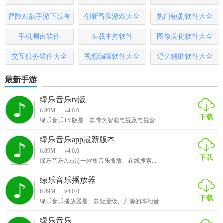
得，与其他用户互动交流。
哪些
本
冒险对战手游下载有
创新冒险游戏大全
热门短剧软件大全
4. 安全加密：提供数据加密功能，保护用户资源的安全和隐
哪些
手机测亩软件
车载中控软件
图像美化软件大全
私。
交互服务软件大全
视频编辑软件大全
记忆辅助软件大全
5. 插件扩展：支持第三方插件，扩展资源库的功能和用途。
最新手游
晚的资源库最新版玩法
绿乐音乐tv版
1. 创建资源库：根据个人需求创建多个资源库，分别管理不
6.89M
v4.0.0
下载
同类型的资源。
绿乐音乐TV版是一款专为智能电视及电视盒...
2. 添加资源：通过拖拽、上传或导入等方式添加资源到资源
绿乐音乐app最新版本
6.89M
v4.0.0
库。
下载
绿乐音乐App是一款集音乐播放、在线搜索...
3. 搜索资源：利用智能搜索引擎快速找到所需资源。
绿乐音乐播放器
6.89M
v4.0.0
4. 管理资源：使用批量操作、标签管理等工具高效管理资
下载
绿乐音乐播放器是一款轻量级、开源的本地音...
源。
绿乐音乐