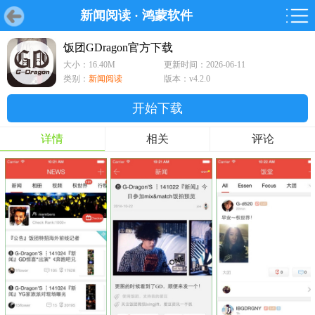
新闻阅读
·
鸿蒙软件
首页
首页
游戏
软件
游戏
鸿蒙
鸿蒙
软件
专题
鸿蒙游戏
鸿蒙软件
专题
饭团GDragon官方下载
大小：16.40M
更新时间：2026-06-11
游戏
软件
类别：
新闻阅读
版本：v4.2.0
开始下载
详情
相关
评论