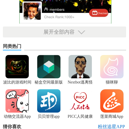
展开全部内容
同类热门
波比的游戏时间
秘盒空间最新版
Nextbot逃离怪
猫咪聊
3安卓版
物
动物交流器App
贝贝管理app
PICC人民健康
莲菜商城App
app
猜你喜欢
粉丝追星APP