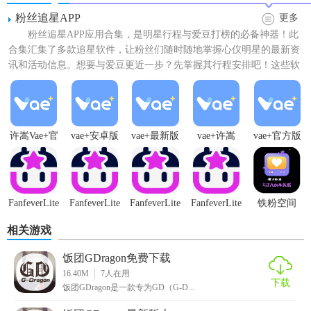
粉丝追星APP
更多
【饭团GDragon官方下载功能】
粉丝追星APP应用合集，是明星行程与爱豆打榜的必备神器！此
1. 最新资讯：实时更新GD的官方新闻、活动公告及社交媒体
合集汇集了多款追星软件，让粉丝们随时随地掌握心仪明星的最新资
讯和活动信息。想要与爱豆更近一步？先掌握其行程安排吧！这些软
动态。
件不仅提供明星的实时行...
2. 音乐库：收录GD的所有音乐作品，支持在线播放及下载。
3. 视频集合：收集GD的MV、演唱会录像、综艺节目片段等
许嵩Vae+官
vae+安卓版
vae+最新版
vae+许嵩
vae+官方版
视频内容。
方版
本
4. 图片浏览：提供GD的高清美图、写真集及现场照片。
5. 粉丝社区：供粉丝交流心得、分享美图、参与讨论和活动
FanfeverLite
FanfeverLite
FanfeverLite
FanfeverLite
铁粉空间
追星
软件
官方
正版
的平台。
相关游戏
【饭团GDragon官方下载亮点】
饭团GDragon免费下载
16.40M
7
人在用
1. 官方授权：确保所有内容的真实性和权威性。
下载
饭团GDragon是一款专为GD（G-D...
2. 全面内容：涵盖GD的全方位信息，包括音乐、视频、图片