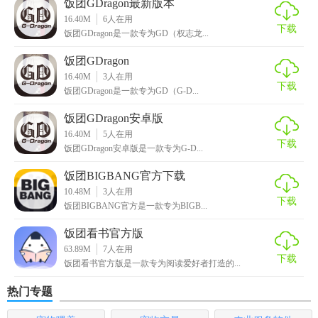
饭团GDragon最新版本
及社交动态。
16.40M
6
人在用
下载
饭团GDragon是一款专为GD（权志龙...
3. 互动体验：提供粉丝社区，便于粉丝间的互动与分享。
饭团GDragon
4. 高清画质：所有图片和视频均为高清品质，提升用户体
16.40M
3
人在用
下载
验。
饭团GDragon是一款专为GD（G-D...
饭团GDragon安卓版
5. 个性化设置：支持用户自定义主题、推送通知等个性化设
16.40M
5
人在用
置。
下载
饭团GDragon安卓版是一款专为G-D...
【饭团GDragon官方下载用法】
饭团BIGBANG官方下载
10.48M
3
人在用
1. 下载并安装：在应用商店搜索“饭团GDragon”并下载安装。
下载
饭团BIGBANG官方是一款专为BIGB...
2. 注册/登录：使用手机号或第三方账号（如微博、微信）注
饭团看书官方版
册或登录。
63.89M
7
人在用
下载
饭团看书官方版是一款专为阅读爱好者打造的...
3. 浏览资讯：在首页浏览GD的最新资讯和动态。
热门专题
4. 搜索内容：通过搜索框查找特定关键词，如歌曲名、歌名