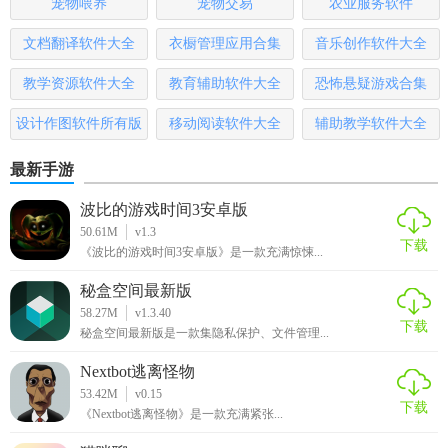
宠物喂养
宠物交易
农业服务软件
等。
文档翻译软件大全
衣橱管理应用合集
音乐创作软件大全
5. 参与社区：在粉丝社区发表帖子、评论或点赞其他用户的
内容。
教学资源软件大全
教育辅助软件大全
恐怖悬疑游戏合集
【饭团GDragon官方下载测评】
设计作图软件所有版
移动阅读软件大全
辅助教学软件大全
本
饭团GDragon是一款专为GD粉丝打造的应用，内容丰富且更
最新手游
新迅速，界面设计简洁明了，操作便捷。无论是想了解GD的
波比的游戏时间3安卓版
最新动态，还是欣赏他的音乐作品和高清美图，这款应用都
50.61M
v1.3
能满足需求。此外，其独特的粉丝社区功能也极大地增强了
下载
《波比的游戏时间3安卓版》是一款充满惊悚...
用户间的互动体验。总体而言，饭团GDragon是一款值得推荐
的GD粉丝必备应用。
秘盒空间最新版
58.27M
v1.3.40
下载
秘盒空间最新版是一款集隐私保护、文件管理...
Nextbot逃离怪物
53.42M
v0.15
下载
《Nextbot逃离怪物》是一款充满紧张...