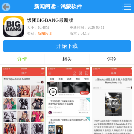
新闻阅读
·
鸿蒙软件
首页
首页
游戏
软件
游戏
鸿蒙
鸿蒙
软件
专题
鸿蒙游戏
鸿蒙软件
专题
饭团BIGBANG最新版
大小：10.48M
更新时间：2026-06-11
游戏
软件
类别：
新闻阅读
版本：v4.1.8
开始下载
详情
相关
评论