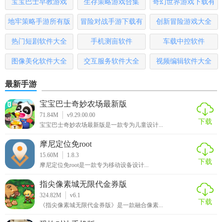
宝宝巴士早教游戏
生存策略游戏合集
奇幻世界游戏下载有
用。它不仅提供了丰富的资讯和互动社区，还具备便捷的购
物功能，满足了粉丝的多元化需求。应用界面简洁明了，操
哪些
地牢策略手游所有版
冒险对战手游下载有
创新冒险游戏大全
作流畅，用户体验良好。无论是新粉还是老粉，都能在这里
本
哪些
找到属于自己的乐趣和归属感。
热门短剧软件大全
手机测亩软件
车载中控软件
图像美化软件大全
交互服务软件大全
视频编辑软件大全
最新手游
宝宝巴士奇妙农场最新版
71.84M
v9.29.00.00
下载
宝宝巴士奇妙农场最新版是一款专为儿童设计...
摩尼定位免root
15.60M
1.8.3
下载
摩尼定位免root是一款专为移动设备设计...
指尖像素城无限代金券版
324.82M
v6.1
下载
《指尖像素城无限代金券版》是一款融合像素...