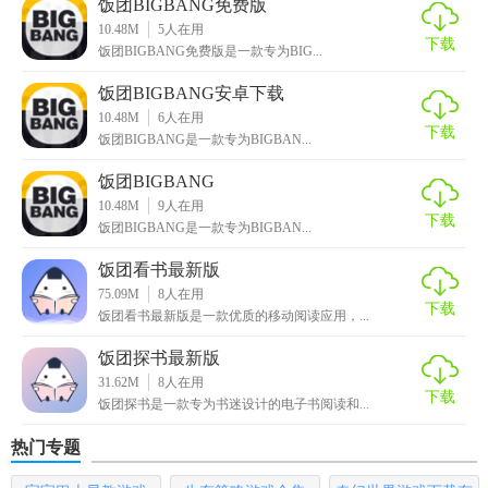
饭团BIGBANG免费版
10.48M
5
人在用
3. 高清图片库：收录大量BIGBANG高清图片，供用户下载和
下载
饭团BIGBANG免费版是一款专为BIG...
分享。
饭团BIGBANG安卓下载
4. 视频集锦：提供BIGBANG的官方视频和粉丝自制视频，丰
10.48M
6
人在用
下载
富用户的观看体验。
饭团BIGBANG是一款专为BIGBAN...
【饭团BIGBANG最新版玩法】
饭团BIGBANG
10.48M
9
人在用
下载
1. 浏览资讯：在应用内浏览BIGBANG的最新资讯，了解明星
饭团BIGBANG是一款专为BIGBAN...
动态。
饭团看书最新版
75.09M
8
人在用
2. 参与社区：在粉丝社区发表帖子，分享自己的追星经历或
下载
饭团看书最新版是一款优质的移动阅读应用，...
心得，与其他粉丝互动。
饭团探书最新版
3. 购买周边：在应用内的商城挑选并购买心仪的周边商品。
31.62M
8
人在用
下载
饭团探书是一款专为书迷设计的电子书阅读和...
【饭团BIGBANG最新版点评】
热门专题
饭团BIGBANG最新版是一款功能全面、设计精美的追星应