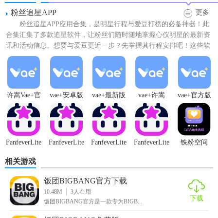
粉丝追星APP
更多
粉丝追星APP应用合集，是明星行程与爱豆打榜的必备神器！此
【饭团BIGBANG最新版特色】
合集汇集了多款追星软件，让粉丝们随时随地掌握心仪明星的最新资
讯和活动信息。想要与爱豆更近一步？先掌握其行程安排吧！这些软
1. 实时资讯：第一时间更新BIGBANG的最新消息，包括音乐
件不仅提供明星的实时行...
发布、演唱会安排、综艺节目等。
2. 粉丝社区：提供互动交流平台，让用户可以分享照片、视
频、文字等，与其他粉丝共同讨论。
许嵩Vae+官
vae+安卓版
vae+最新版
vae+许嵩
vae+官方版
方版
本
3. 周边商城：丰富的BIGBANG周边商品，包括专辑、海报、
T恤等，支持在线购买。
FanfeverLite
FanfeverLite
FanfeverLite
FanfeverLite
铁粉空间
【饭团BIGBANG最新版亮点】
追星
软件
官方
正版
相关游戏
1. 个性化设置：用户可以根据自己的喜好设置应用主题，如
BIGBANG成员的个人主题。
饭团BIGBANG官方下载
10.48M
3
人在用
下载
2. 专属活动：不定期举办粉丝专属活动，如投票、抽奖等，
饭团BIGBANG官方是一款专为BIGB...
增加用户粘性。