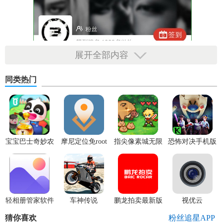
展开全部内容
同类热门
宝宝巴士奇妙农
摩尼定位免root
指尖像素城无限
恐怖对决手机版
场最新版
代金券版
轻相册管家软件
车神传说
鹏龙拍卖最新版
视优云
猜你喜欢
粉丝追星APP