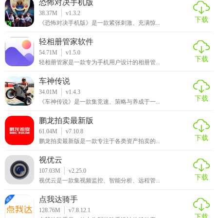
恐怖对决手机版
38.37M
v1.3.2
下载
《恐怖对决手机版》是一款紧张刺激、充满惊...
轻相册管家软件
54.71M
v1.5.0
下载
轻相册管家是一款专为手机用户设计的相册管...
车神传说
34.01M
v1.4.3
下载
《车神传说》是一款集竞速、策略与养成于一...
鹏龙拍卖最新版
61.04M
v7.10.8
下载
鹏龙拍卖最新版是一款专注于各类资产拍卖的...
视优云
107.03M
v2.25.0
下载
视优云是一款集视频监控、智能分析、远程管...
点我达骑手
128.76M
v7.8.12.1
下载