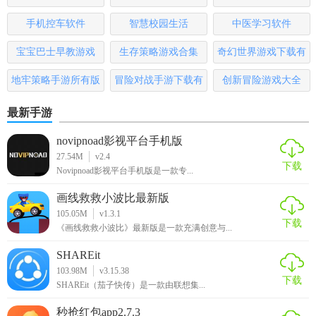
【小寻app官方免费下载点评】
版
手机控车软件
智慧校园生活
中医学习软件
小寻app以其强大的定位功能和丰富的亲子互动功能，成为众
多家长的优选。它不仅能够为家长提供实时的孩子位置信
宝宝巴士早教游戏
生存策略游戏合集
奇幻世界游戏下载有
息，还能在紧急情况下及时发出警报，有效保障孩子的安
哪些
地牢策略手游所有版
冒险对战手游下载有
创新冒险游戏大全
全。同时，通过丰富的游戏和故事电台等互动内容，小寻app
本
哪些
也促进了亲子间的沟通与理解。无论是从安全性还是互动性
最新手游
方面考虑，小寻app都是一款值得推荐的优秀软件。
novipnoad影视平台手机版
27.54M
v2.4
下载
Novipnoad影视平台手机版是一款专...
画线救救小波比最新版
105.05M
v1.3.1
下载
《画线救救小波比》最新版是一款充满创意与...
SHAREit
103.98M
v3.15.38
下载
SHAREit（茄子快传）是一款由联想集...
秒抢红包app2.7.3