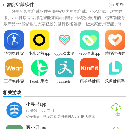
2. 安全守护：支持电子围栏功能，当孩子离开指定区域时，
智能穿戴软件
更多
立即向家长发送警报。
好用的智能穿戴软件有哪些?华为智能穿戴、小米穿戴、欢太健
康、vivo健康等等都是智能穿戴app排行上比较受欢迎的，这些智能穿
3. 丰富功能：包括一键求救、语音聊天、活动轨迹记录等，
戴产品app能够帮助大家轻松的进行设备连接，让大家使用智能手环
满足家长对孩子安全的全方位需求。
穿戴设备app...
4. 亲子互动：内置趣味游戏、故事电台等，增进亲子关系，
培养孩子的兴趣与习惯。
华为智能穿
小米穿戴app
oppo欢太健
vivo健康app
荣耀运动健
5. 远程管理：家长可远程管理孩子的设备，设置应用访问权
戴
康app
康
限等。
【小寻app官方免费下载亮点】
三星智能穿
Ferefit手表
runmefit
康菲特健康
乐普健康手
戴app
app
环app
1. 实时定位：无论孩子身处何处，家长都能实时查看孩子的
相关游戏
位置信息。
小寻书app
2. 安全预警：当孩子遇到危险或需要帮助时，可立即发送求
87.60M
9
人在用
下载
小寻书是一款专为喜欢阅读的人设计的阅读应...
救信号给家长。
医小寻app