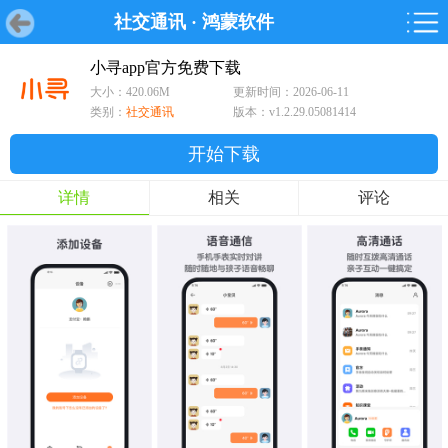
社交通讯
·
鸿蒙软件
首页
首页
游戏
软件
游戏
鸿蒙
鸿蒙
软件
专题
鸿蒙游戏
鸿蒙软件
专题
小寻app官方免费下载
大小：420.06M
更新时间：2026-06-11
游戏
软件
类别：
社交通讯
版本：v1.2.29.05081414
开始下载
详情
相关
评论