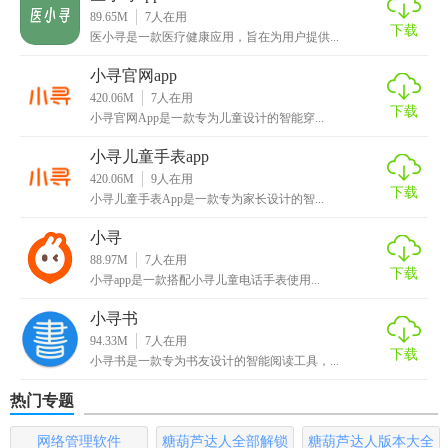
3. 隐私保护：严格保护孩子的隐私信息，确保数据安全无
89.65M
7
人在用
虞。
下载
医小寻是一款医疗健康应用，旨在为用户提供...
4. 简单易用：界面简洁明了，操作便捷，适合各年龄段用户
小寻官网app
使用。
420.06M
7
人在用
下载
小寻官网App是一款专为儿童设计的智能穿...
【小寻app官方免费下载玩法】
小寻儿童手表app
420.06M
9
人在用
1. 查看位置：登录小寻app后，即可在地图上查看孩子的实时
下载
小寻儿童手表App是一款专为家长设计的智...
位置。
小寻
2. 设置电子围栏：在地图上选择特定区域并设为电子围栏，
88.97M
7
人在用
当孩子离开该区域时，立即收到通知。
下载
小寻app是一款搭配小寻儿童电话手表使用...
3. 语音聊天：点击语音按钮，即可与孩子进行实时语音通
小寻书
话。
94.33M
7
人在用
下载
小寻书是一款专为书友设计的智能阅读工具，...
4. 查看活动轨迹：进入“我的”页面，选择“活动轨迹”，即可查
热门专题
看孩子近段时间的行走路线。
网络管理软件
糖葫芦达人全部解锁
糖葫芦达人版本大全