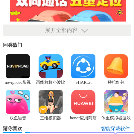
展开全部内容
同类热门
novipnoad影视
画线救救小波比
SHAREit
秒抢红包
平台手机版
最新版
app2.7.3
【小寻app官方免费下载特色】
1. 精准定位：采用多重定位技术，确保孩子位置信息的准确
双鱼语音
三维模拟器
honor应用商店
体重模拟器游戏
性。
1.5.23
猜你喜欢
智能穿戴软件