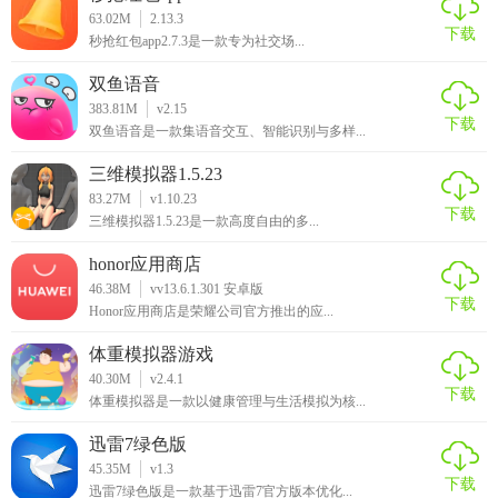
63.02M
2.13.3
下载
秒抢红包app2.7.3是一款专为社交场...
双鱼语音
383.81M
v2.15
下载
双鱼语音是一款集语音交互、智能识别与多样...
三维模拟器1.5.23
83.27M
v1.10.23
下载
三维模拟器1.5.23是一款高度自由的多...
honor应用商店
46.38M
vv13.6.1.301 安卓版
下载
Honor应用商店是荣耀公司官方推出的应...
体重模拟器游戏
40.30M
v2.4.1
下载
体重模拟器是一款以健康管理与生活模拟为核...
迅雷7绿色版
45.35M
v1.3
下载
迅雷7绿色版是一款基于迅雷7官方版本优化...