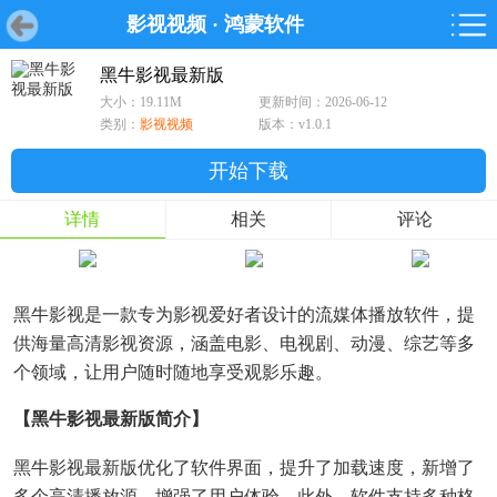
影视视频
·
鸿蒙软件
首页
首页
游戏
软件
游戏
鸿蒙
鸿蒙
软件
专题
鸿蒙游戏
鸿蒙软件
专题
黑牛影视最新版
大小：19.11M
更新时间：2026-06-12
游戏
软件
类别：
影视视频
版本：v1.0.1
开始下载
详情
相关
评论
黑牛影视是一款专为影视爱好者设计的流媒体播放软件，提
供海量高清影视资源，涵盖电影、电视剧、动漫、综艺等多
个领域，让用户随时随地享受观影乐趣。
【黑牛影视最新版简介】
黑牛影视最新版优化了软件界面，提升了加载速度，新增了
多个高清播放源，增强了用户体验。此外，软件支持多种格