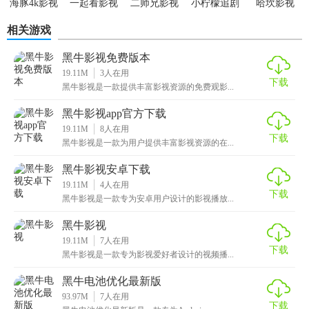
海豚4k影视
一起看影视
二师兄影视
小柠檬追剧
哈坎影视
最新版
大全免费版
官方免费下
相关游戏
载最新版本
黑牛影视免费版本
19.11M
3
人在用
下载
黑牛影视是一款提供丰富影视资源的免费观影...
黑牛影视app官方下载
19.11M
8
人在用
下载
黑牛影视是一款为用户提供丰富影视资源的在...
黑牛影视安卓下载
19.11M
4
人在用
下载
黑牛影视是一款专为安卓用户设计的影视播放...
黑牛影视
19.11M
7
人在用
下载
黑牛影视是一款专为影视爱好者设计的视频播...
黑牛电池优化最新版
93.97M
7
人在用
下载