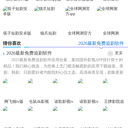
新版本
筷子短剧安卓版
猫爪短剧
全球网测官方
全球网测
app
猜你喜欢
2026最新免费追剧软件
2026最新免费追剧软件
更多
2025最新免费追剧软件应用合集，集结国外影视APP排行前十的
精品！我们精心挑选，为您奉上无门槛流畅观影的应用下载链接。美
剧、韩剧、日剧爱好者均能找到心仪之选。高清画质呈现，剧集更新
神速，更享无广告纯...
网飞猫tv版
仓鼠4k影视
讴歌影视tv
讴歌影视tv
王牌影院追
免登陆
最新版
版最新版
版
剧app