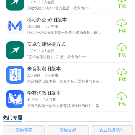
1.30M
7
人在用
“创建快捷方式旧版本”是一款功能强大且易于使用的软件工
下载
创建快捷方式App官方版是一款专为And...
具，它保留了经典的操作方式，无需学习复杂的操作技巧即
移动办公m3旧版本
可轻松上手。该软件不仅能够帮助用户快速创建快捷方式，
180.63M
6
人在用
还支持自定义图标和批量操作等功能，非常适合需要频繁创
下载
移动办公M3旧版本是一款专为移动设备上设...
建快捷方式的用户。此外，软件的兼容性和稳定性也非常出
安卓创建快捷方式
色，是Windows用户不可或缺的工具之一。
1.30M
4
人在用
下载
"安卓创建快捷方式" 是一款专为Andr...
来音制谱旧版本
225.29M
4
人在用
下载
来音制谱旧版本是一款专为音乐爱好者与专业...
学有优教旧版本
41.60M
5
人在用
下载
学有优教是一款专为教育领域设计的软件，旨...
热门专题
宠物喂养
宠物交易
农业服务软件