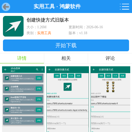
实用工具
·
鸿蒙软件
首页
首页
游戏
软件
游戏
鸿蒙
鸿蒙
软件
专题
鸿蒙游戏
鸿蒙软件
专题
创建快捷方式旧版本
大小：1.26M
更新时间：2026-06-16
游戏
软件
类别：
实用工具
版本：v1.18
开始下载
详情
相关
评论