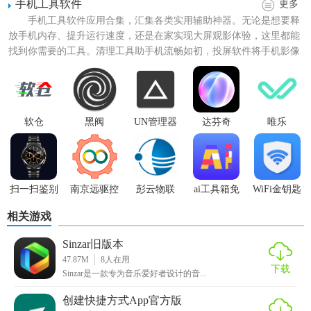
5. 无广告打扰：使用过程中无任何广告弹出，确保用户体验
手机工具软件
更多
纯净。
手机工具软件应用合集，汇集各类实用辅助神器。无论是想要释
放手机内存、提升运行速度，还是在家实现大屏观影体验，这里都能
【创建快捷方式旧版本用法】
找到你需要的工具。清理工具助手机流畅如初，投屏软件将手机影像
轻松投射至电视，满足你多...
1. 打开软件：双击运行“创建快捷方式旧版本”程序。
2. 输入目标路径：在软件界面中输入要创建快捷方式的目标
软仓
黑阀
UN管理器
达芬奇
唯乐
文件或程序的完整路径。
3. 选择位置：在“位置”选项中，选择快捷方式应放置在桌面、
开始菜单还是特定文件夹中。
扫一扫鉴别
南京远驱控
彭云物联
ai工具箱免
WiFi金钥匙
4. 自定义名称和图标：在“名称”和“图标”选项中，输入快捷方
手表
制器最新版
费版
相关游戏
式的名称并选择合适的图标。
Sinzar旧版本
5. 创建快捷方式：点击“创建”按钮，即可完成快捷方式的创
47.87M
8
人在用
建。
下载
Sinzar是一款专为音乐爱好者设计的音...
【创建快捷方式旧版本点评】
创建快捷方式App官方版