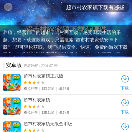
超市村农家镇下载有哪些
《超市村农家镇》是一款充满乡村风情的模拟经营游戏，让
你体验真实的乡村生活。在这个游戏中，你可以自由种植、
养殖，经营自己的超市，与村民互动，感受田园生活的乐
趣。想要下载这款游戏，只需搜索“超市村农家镇安卓下
载”，即可轻松获取。我们提供安全、快速、免费的游戏下载
服务，让你随时随地享受游戏的乐趣。此外，你还可以了
解“超市村农家镇游戏下载有哪些”，发现更多相关资源，与
安卓版
更新时间：2026-07-09
志同道合的玩家一起分享游戏心得。快来加入我们的行列，
开启你的乡村之旅吧！
超市村农家镇正式版
下载
模拟经营
133.70M
v0.17.0
超市村农家镇
下载
模拟经营
138.15M
v0.17.0
超市村农家镇无限金币版