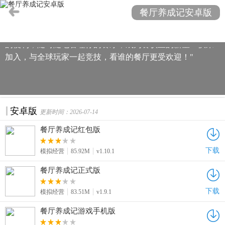
厅帝国。从烹饪佳肴到管理员工，每个细节都充满乐趣。无
餐厅养成记安卓版
论是策略布局、菜品创新，还是顾客服务，都能体验到经营
的快感。立即下载，开启你的美食养成之旅，享受免费下载
的便利，随时随地管理你的餐厅，成为餐饮业的新星！快来
加入，与全球玩家一起竞技，看谁的餐厅更受欢迎！"
安卓版
更新时间：2026-07-14
餐厅养成记红包版
下载
模拟经营
85.92M
v1.10.1
餐厅养成记正式版
下载
模拟经营
83.51M
v1.9.1
餐厅养成记游戏手机版