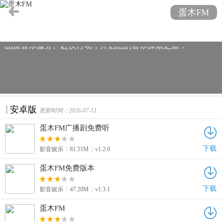
FM应有尽有。最新版本下载链接已为您准备好，快来体验流
蛋木FM
畅的音乐播放、个性化的推荐，以及无广告的纯净收听环
境。立即下载蛋木FM，让音乐与您随行，享受随时随地的高
品质音乐服务。赶快行动，开启您的音乐探索之旅！
安卓版
更新时间：2026-07-11
蛋木FM广播剧免费听
下载
影音娱乐
81.51M
v1.2.0
蛋木FM免费版本
下载
影音娱乐
47.20M
v1.3.1
蛋木FM