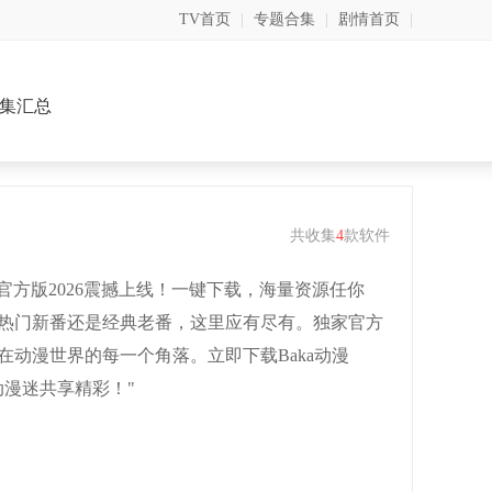
TV首页
|
专题合集
|
剧情首页
|
集汇总
共收集
4
款软件
pp官方版2026震撼上线！一键下载，海量资源任你
热门新番还是经典老番，这里应有尽有。独家官方
动漫世界的每一个角落。立即下载Baka动漫
动漫迷共享精彩！"