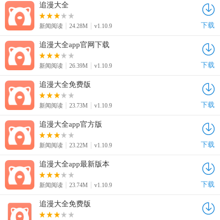
追漫大全
下载
新闻阅读
24.28M
v1.10.9
追漫大全app官网下载
下载
新闻阅读
26.39M
v1.10.9
追漫大全免费版
下载
新闻阅读
23.73M
v1.10.9
追漫大全app官方版
下载
新闻阅读
23.22M
v1.10.9
追漫大全app最新版本
下载
新闻阅读
23.74M
v1.10.9
追漫大全免费版