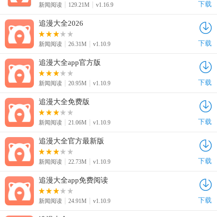
下载
新闻阅读
129.21M
v1.16.9
追漫大全2026
下载
新闻阅读
26.31M
v1.10.9
追漫大全app官方版
下载
新闻阅读
20.95M
v1.10.9
追漫大全免费版
下载
新闻阅读
21.06M
v1.10.9
追漫大全官方最新版
下载
新闻阅读
22.73M
v1.10.9
追漫大全app免费阅读
下载
新闻阅读
24.91M
v1.10.9