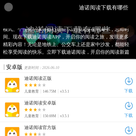
迪诺阅读，一款专为书迷打造的安卓阅读神器！无论是热门
迪诺阅读下载有哪些
小说、经典名著还是最新漫画，应有尽有，让你随时随地享
受阅读的乐趣。全新界面设计，流畅的阅读体验，更有夜间
模式、个性化字体等贴心功能，让你沉浸在书海中，忘却时
间。现在下载迪诺阅读APP，开启你的阅读之旅，发现更多
精彩内容！无论是地铁上、公交车上还是家中沙发，都能轻
松享受阅读的快乐。立即下载迪诺阅读，开启你的阅读新篇
章！
安卓版
更新时间：2026-06-10
迪诺阅读正版
下载
儿童教育
146.75M
v3.5.1
迪诺阅读安卓版
下载
儿童教育
150.69M
v3.5.1
迪诺阅读官方版