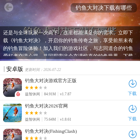
钓鱼大对决下载有哪些
"《钓鱼大对决》手游，带你走进逼真钓鱼世界！体验刺激的
水下探险，感受最真实的钓鱼乐趣。无论是寻找神秘鱼种，
还是与全球玩家一决高下，这里都能满足你的需求。立即下
载《钓鱼大对决》，开启你的钓鱼传奇之旅，享受前所未有
的钓鱼冒险体验！加入我们的游戏社区，与志同道合的钓鱼
爱好者交流心得，共同探索这个充满惊喜的钓鱼世界。下载
游戏，即刻开启你的钓鱼大对决之旅！"
安卓版
更新时间：2026-07-22
钓鱼大对决游戏官方正版
下载
益智休闲
84.91M
v1.7.87
钓鱼大对决2026官网
下载
益智休闲
75.64M
v1.8.61
钓鱼大对决(FishingClash)