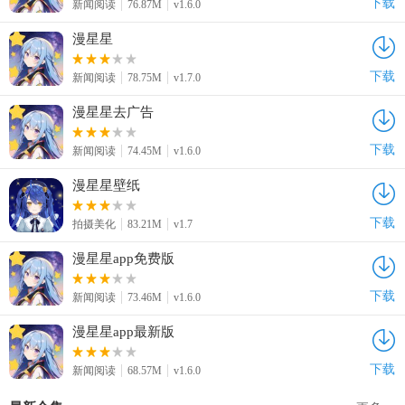
下载
新闻阅读
76.87M
v1.6.0
漫星星
下载
新闻阅读
78.75M
v1.7.0
漫星星去广告
下载
新闻阅读
74.45M
v1.6.0
漫星星壁纸
下载
拍摄美化
83.21M
v1.7
漫星星app免费版
下载
新闻阅读
73.46M
v1.6.0
漫星星app最新版
下载
新闻阅读
68.57M
v1.6.0