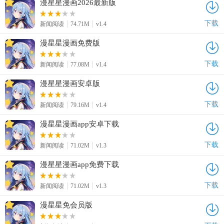
漫星星漫画2026最新版
下载
新闻阅读
74.71M
v1.4
漫星星漫画免费版
下载
新闻阅读
77.08M
v1.4
漫星星漫画安卓版
下载
新闻阅读
79.16M
v1.4
漫星星漫画app安卓下载
下载
新闻阅读
71.02M
v1.3
漫星星漫画app免费下载
下载
新闻阅读
71.02M
v1.3
漫星星免会员版