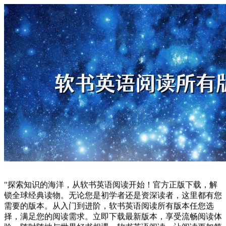
"探索知识的海洋，从软书英语阅读开始！官方正版下载，解
锁全球经典读物。无论您是初学者还是资深读者，这里都有您
需要的版本。从入门到进阶，软书英语阅读所有版本任您选
择，满足您的阅读需求。立即下载最新版本，享受流畅阅读体
验，随时随地与世界好书相遇。软书英语阅读，让阅读更加简