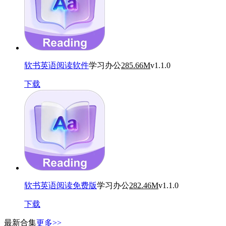
软书英语阅读软件
学习办公
285.66M
v1.1.0
下载
软书英语阅读免费版
学习办公
282.46M
v1.1.0
下载
最新合集
更多>>