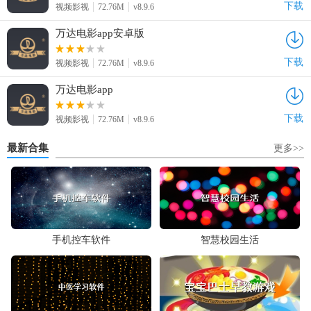
下载
视频影视
72.76M
v8.9.6
万达电影app安卓版
下载
视频影视
72.76M
v8.9.6
万达电影app
下载
视频影视
72.76M
v8.9.6
最新合集
更多>>
手机控车软件
智慧校园生活