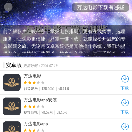
万达电影下载有哪些
**万达电影App下载指南**： 想要随时随地享受万达电影的
精彩吗？万达电影App为您带来最新最热的电影资讯，让您提
前了解影片上映信息，掌握电影排期，更有在线购票、选座
服务，让观影更便捷。只需一键下载，就能轻松开启您的专
属影院之旅。无论是安卓系统还是其他操作系统，我们均提
供安全、便捷的下载渠道。快来加入我们，与万千影迷一起
探索电影的无限魅力！立即下载万达电影App，开启您的观影
安卓版
更新时间：2026-07-19
新体验！
万达电影
下载
影音娱乐
128.59M
v8.11.0
万达电影app安装
下载
视频影视
79.58M
v8.10.6
万达电影app