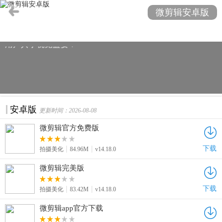
性滤镜与音乐，一键分享至社交平台。微剪辑，让每一刻精
微剪辑安卓版
彩瞬间得以保留，无论是生活小确幸还是旅行见闻，都能以
独特视角展现。即刻下载，开启你的创意剪辑之旅，与全球
用户共享视觉盛宴！"
安卓版
更新时间：2026-08-08
微剪辑官方免费版
下载
拍摄美化
84.96M
v14.18.0
微剪辑完美版
下载
拍摄美化
83.42M
v14.18.0
微剪辑app官方下载