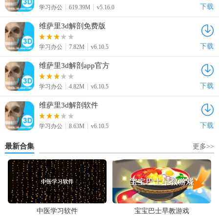
下载
学习办公
619.39M
v5.16.0
维萨里3d解剖免费版
下载
学习办公
7.82M
v6.10.5
维萨里3d解剖app官方
下载
学习办公
4.82M
v6.10.5
维萨里3d解剖软件
下载
学习办公
8.63M
v6.10.5
最新合集
更多>>
中医学习软件
宝宝巴士早教游戏