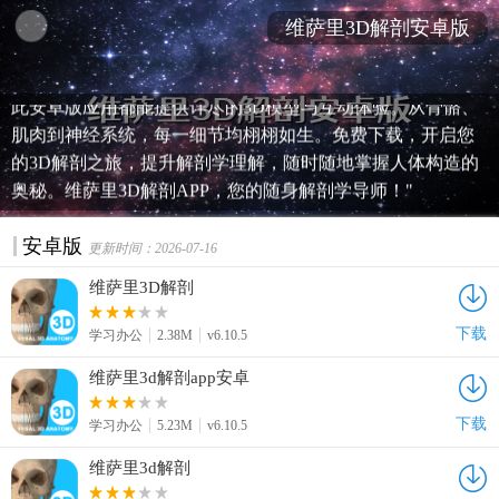
维萨里3D解剖安卓版
"探索人体奥秘，维萨里3D解剖APP让您随时随地学习解剖知
识。无论您是医学生、教师还是对人体结构感兴趣的个人，
此安卓版应用都能提供详尽的3D模型与互动体验。从骨骼、
肌肉到神经系统，每一细节均栩栩如生。免费下载，开启您
的3D解剖之旅，提升解剖学理解，随时随地掌握人体构造的
奥秘。维萨里3D解剖APP，您的随身解剖学导师！"
安卓版
更新时间：2026-07-16
维萨里3D解剖
下载
学习办公
2.38M
v6.10.5
维萨里3d解剖app安卓
下载
学习办公
5.23M
v6.10.5
维萨里3d解剖