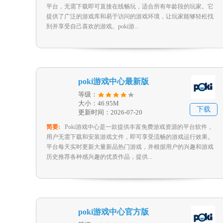
平台，无需下载即可直接在线畅玩，适合所有年龄段的玩家。它
提供了广泛的游戏库和易于访问的游戏环境，让玩家能够轻松找
到并享受自己喜欢的游戏。poki游...
poki游戏中心最新版
等级：
大小：46.95M
下载
更新时间：2026-07-20
简要:
Poki游戏中心是一款提供丰富免费游戏资源的平台软件，
用户无需下载和安装游戏文件，即可享受流畅的游戏运行效果。
平台每天实时更新大量新品热门游戏，并根据用户的兴趣和游戏
历史推荐各种感兴趣的优质作品，提供...
poki游戏中心官方版