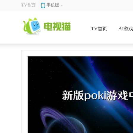
TV首页
手机版
TV首页
AI游