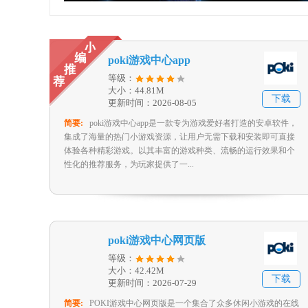
poki游戏中心app
等级：
大小：44.81M
下载
更新时间：2026-08-05
简要:
poki游戏中心app是一款专为游戏爱好者打造的安卓软件，
集成了海量的热门小游戏资源，让用户无需下载和安装即可直接
体验各种精彩游戏。以其丰富的游戏种类、流畅的运行效果和个
性化的推荐服务，为玩家提供了一...
poki游戏中心网页版
等级：
大小：42.42M
下载
更新时间：2026-07-29
简要:
POKI游戏中心网页版是一个集合了众多休闲小游戏的在线