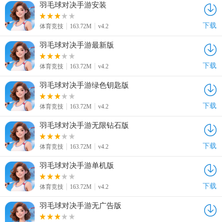
羽毛球对决手游安装
下载
体育竞技
163.72M
v4.2
羽毛球对决手游最新版
下载
体育竞技
163.72M
v4.2
羽毛球对决手游绿色钥匙版
下载
体育竞技
163.72M
v4.2
羽毛球对决手游无限钻石版
下载
体育竞技
163.72M
v4.2
羽毛球对决手游单机版
下载
体育竞技
163.72M
v4.2
羽毛球对决手游无广告版