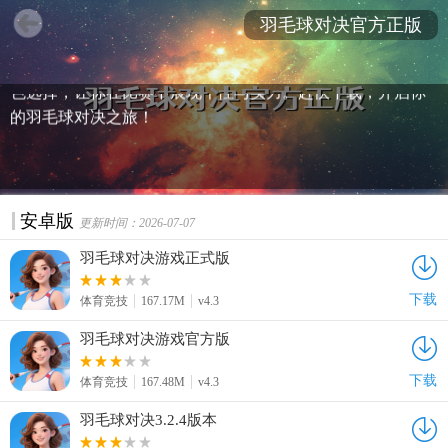
受到比赛的激烈与激情。只需一键下载，即可与全球玩家实
羽毛球对决官方正版
时对战，享受速度与激情的碰撞。快来下载体验，成为羽毛
球对决的顶尖高手吧！此外，游戏还提供了丰富的装备和角
色选择，让你在比赛中展现个性与实力。赶快下载，开启你
的羽毛球对决之旅！
安卓版
更新时间：2026-07-07
羽毛球对决游戏正式版
下载
体育竞技
167.17M
v4.3
羽毛球对决游戏官方版
下载
体育竞技
167.48M
v4.3
羽毛球对决3.2.4版本