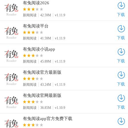
有兔阅读2026
下载
新闻阅读
42.59M
v1.11.9
有兔阅读平台
下载
新闻阅读
41.59M
v1.11.9
有兔阅读小说app
下载
新闻阅读
45.89M
v1.11.9
有兔阅读官方最新版
下载
新闻阅读
43.24M
v1.11.9
有兔阅读官网最新版
下载
新闻阅读
36.85M
v1.10.9
有兔阅读app官方免费下载