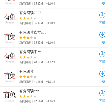
下载
新闻阅读
35.15M
v1.10.9
有兔阅读2026
下载
新闻阅读
36.17M
v1.10.9
有兔阅读官方app
下载
新闻阅读
35.85M
v1.10.9
有兔阅读平台
下载
新闻阅读
48.62M
v1.12.9
有兔阅读
下载
新闻阅读
41.46M
v1.11.9
有兔阅读app
下载
新闻阅读
92.56M
v1.16.9