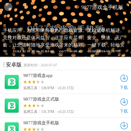
9877游戏盒手机版
"探索无限游戏乐趣，9877游戏盒APP官方下载！2026最新版
手机应用，为您带来海量热门游戏资源。无论是单机解谜、
竞技对战还是休闲益智，这里应有尽有。安全、快速、无广
告，让您随时随地享受游戏带来的精彩。一键下载，轻松安
装，与好友共享欢乐时光。9877游戏盒，您的移动游戏宝
库，即刻下载，开启您的游戏之旅！"
安卓版
更新时间：2026-07-07
9877游戏盒app
下载
实用工具
126.97M
v3.21.1722
9877游戏盒正式版
下载
实用工具
131.37M
v3.21.1722
9877游戏盒手机版