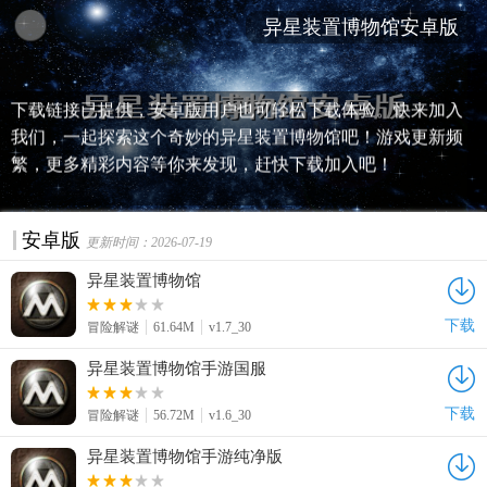
《异星装置博物馆》是一款充满科幻色彩的游戏，带你探索
异星装置博物馆安卓版
神秘的异星装置，感受宇宙的奥秘与魅力。游戏画面精美，
音效逼真，玩法丰富多样，让你仿佛置身于异星世界。最新
下载链接已提供，安卓版用户也可轻松下载体验。快来加入
我们，一起探索这个奇妙的异星装置博物馆吧！游戏更新频
繁，更多精彩内容等你来发现，赶快下载加入吧！
安卓版
更新时间：2026-07-19
异星装置博物馆
下载
冒险解谜
61.64M
v1.7_30
异星装置博物馆手游国服
下载
冒险解谜
56.72M
v1.6_30
异星装置博物馆手游纯净版