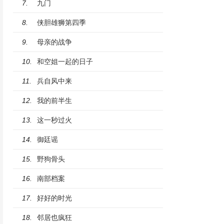
九门
7.
侠胆雄狮第四季
8.
母亲的战争
9.
和空姐一起的日子
10.
兵自风中来
11.
我的前半生
12.
这一秒过火
13.
御廷谣
14.
野狗骨头
15.
南部档案
16.
好好的时光
17.
邻居也疯狂
18.