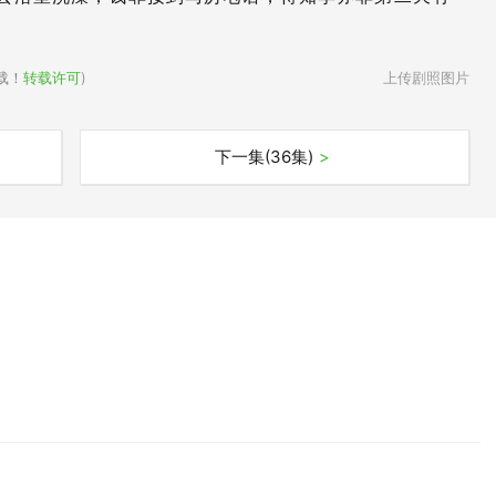
载！
转载许可
)
上传剧照图片
下一集(36集)
>