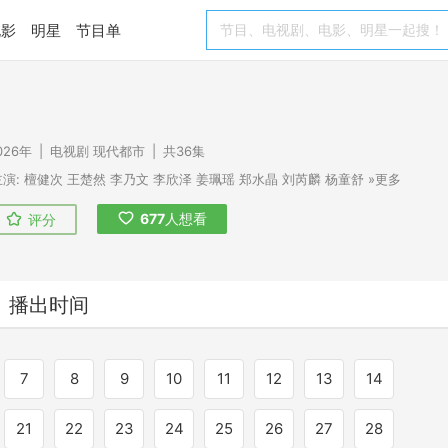
电影
明星
节目单
026年
|
电视剧
现代都市
|
共36集
演:
檀健次
王楚然
李乃文
李欣泽
姜珮瑶
郑水晶
刘芮麟
杨童舒
»更多
677
人想看
评分
播出时间
7
8
9
10
11
12
13
14
21
22
23
24
25
26
27
28