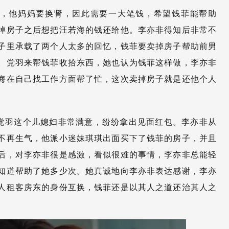
，他妈妈要换肾，因此需要一大笔钱，希望钱菲能帮助
掉房子之后想把汪若海的钱还给他。李亦非得知后非常不
子里承载了两个人太多的回忆，钱菲要卖掉房子帮助前男
。党羽来帮钱菲收拾东西，她也认为钱菲这样做，李亦非
海在自己找工作方面帮了忙，这次卖掉房子就是还他个人
党羽这个儿媳妇非常满意，纷纷拿出见面红包。李亦非从
不再生气，他派小迷妹琪琪出面买下了钱菲的房子，并且
后，对李亦非很是感激，看似很难的事情，李亦非总能轻
知道帮助了她多少次。她真诚地向李亦非表达感谢，李亦
人租客房东的身份互换，钱菲还是以其人之道还治其人之