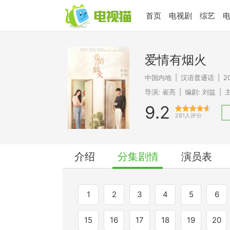
首页
电视剧
综艺
爱情有烟火
中国内地
|
汉语普通话
|
2
导演:
崔亮
|
编剧:
刘益
|
主
9.2
281人评分
介绍
分集剧情
演员表
1
2
3
4
5
6
15
16
17
18
19
20