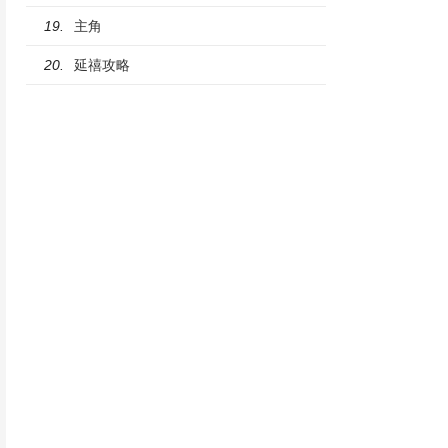
主角
19.
延禧攻略
20.