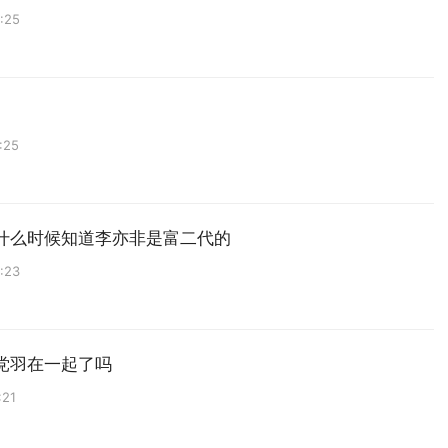
:25
:25
什么时候知道李亦非是富二代的
:23
党羽在一起了吗
:21