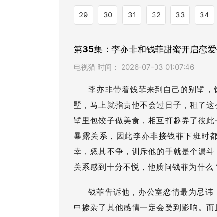
29
30
31
32
33
34
第35集：李亦非和钱菲甜蜜开启恋爱
电视猫 时间： 2026-07-03 01:07:46
李亦非带着钱菲来到自己的别墅，
墅，马上就指责他不会过日子，租了这
墅里包饺子做美食，相互打趣弄了彼此
暴露关系，因此李亦非接钱菲下班时
幸，怒其不争，训斥他的手就是个漏斗
关系感到十分不悦，他质问钱菲为什么
钱菲告诉他，办公室恋情最为忌讳
中掺杂了其他感情一定会受到影响。而