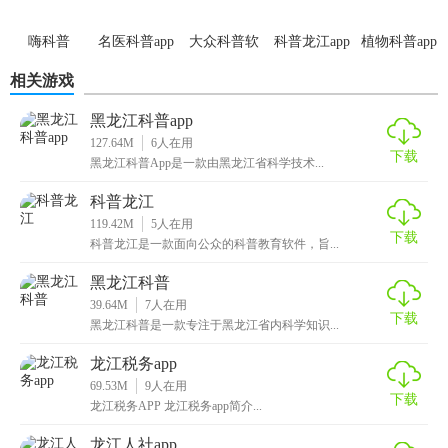
域，满足用户多样化的需求。
嗨科普
名医科普app
大众科普软
科普龙江app
植物科普app
2. 实时更新：应用内容实时更新，让用户随时获取最新的科
件
技、科普信息。
相关游戏
3. 定制服务：可以根据用户的兴趣和需求，推送个性化的科
黑龙江科普app
127.64M
6
人在用
技、科普信息，让用户更加及时地了解相关资讯。
下载
黑龙江科普App是一款由黑龙江省科学技术...
【科普龙江app测评】
科普龙江
119.42M
5
人在用
科普龙江应用是一款非常实用、便捷的科普智能应用，对于
下载
科普龙江是一款面向公众的科普教育软件，旨...
提高公众科学素质、促进科技创新具有积极的作用。相信在
黑龙江科普
未来的发展中，该应用将会不断完善和优化，为用户提供更
39.64M
7
人在用
加优质、全面的服务。
下载
黑龙江科普是一款专注于黑龙江省内科学知识...
龙江税务app
69.53M
9
人在用
下载
龙江税务APP 龙江税务app简介...
龙江人社app