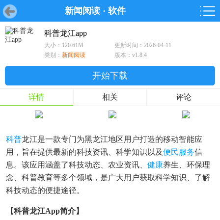
新闻阅读
·
软件
首页
首页
游戏
软件
游戏
鸿蒙
鸿蒙
软件
专题
鸿蒙游戏
鸿蒙软件
专题
科普龙江app
大小：120.61M
更新时间：2026-04-11
游戏
软件
类别：
新闻阅读
版本：v1.8.4
开始下载
详情
相关
评论
科普
龙江是一款专门为黑龙江地区用户打造的移动智能应
用，旨在提供最新的科技资讯、科学知识以及
便民服务
信
息。该应用涵盖了科技动态、农业资讯、
健康
养生、环保理
念、科普教育等多个领域，是广大用户获取科学知识、了解
科技动态的便捷途径。
【科普龙江app简介】