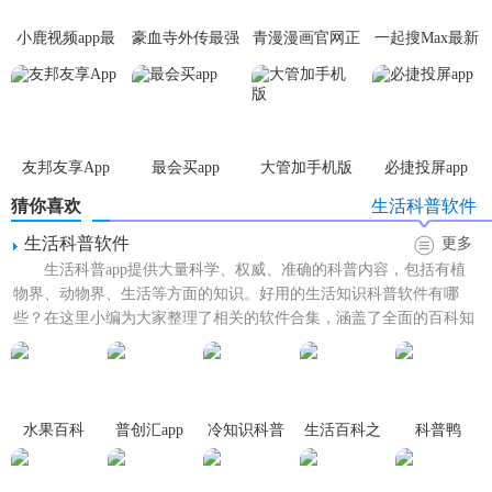
4. 环保理念：宣传环保理念、介绍环保技术、倡导绿色生
小鹿视频app最
豪血寺外传最强
青漫漫画官网正
一起搜Max最新
活，让用户更加关注环境保护。
新版
传说无限血版
版
版
5. 科普教育：提供科学知识、教育资讯、学习资源等，帮助
用户拓宽知识面，提高科学素质。
【科普龙江app亮点】
友邦友享App
最会买app
大管加手机版
必捷投屏app
猜你喜欢
生活科普软件
1. 界面简洁：应用界面简洁明了，
导航
清晰，使用起来非常
便捷。
生活科普软件
更多
生活科普app提供大量科学、权威、准确的科普内容，包括有植
2. 互动性强：提供在线咨询、互动交流等功能，让用户可以
物界、动物界、生活等方面的知识。好用的生活知识科普软件有哪
随时与其他用户进行沟通交流，解决问题。
些？在这里小编为大家整理了相关的软件合集，涵盖了全面的百科知
识，可以满足不同用户的了...
3. 定制推送：可以根据用户的兴趣和需求，推送个性化的科
技、科普信息，让用户更加及时地了解相关资讯。
【科普龙江app优势】
水果百科
普创汇app
冷知识科普
生活百科之
科普鸭
app
食物相克
1. 全面覆盖：涵盖科技、农业、健康、环保、教育等多个领