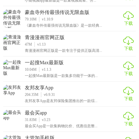
小鹿视频app最新版是一款集视频观看、分...
豪血寺外传最强传说无限血版
79.10M
v1.10.9
下载
《豪血寺外传最强传说无限血版》是一款经典...
青漫漫画官网正版
47M
v1.13
下载
青漫漫画官网正版是一款专注于提供正版高清...
一起搜Max最新版
10.04M
v1.1.3
下载
一起搜Max最新版是一款集多功能于一体的...
友邦友享App
204.35M
v6.9.31
下载
友邦友享App是友邦保险集团推出的一款综...
最会买app
31.83M
v3.23
下载
最会买App是一款集购物比价、优惠信息整...
大管加手机版