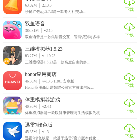
对该应用的各项功能表示满意，认为它提供了很多有用的信
63.02M
2.13.3
下载
息和帮助，特别是在路线规划和导航方面。但也有用户提到
秒抢红包app2.7.3是一款专为社交场...
了应用的一些不足之处，比如信息更新不够及时、部分功能
双鱼语音
不够完善等。总的来说，该应用在旅游导航领域具有一定的
383.81M
v2.15
优势，但还需要不断改进和完善，以满足更多用户的需求。
下载
双鱼语音是一款集语音交互、智能识别与多样...
三维模拟器1.5.23
83.27M
v1.10.23
下载
三维模拟器1.5.23是一款高度自由的多...
honor应用商店
46.38M
vv13.6.1.301 安卓版
下载
Honor应用商店是荣耀公司官方推出的应...
体重模拟器游戏
40.30M
v2.4.1
下载
体重模拟器是一款以健康管理与生活模拟为核...
迅雷7绿色版
45.35M
v1.3
下载
迅雷7绿色版是一款基于迅雷7官方版本优化...