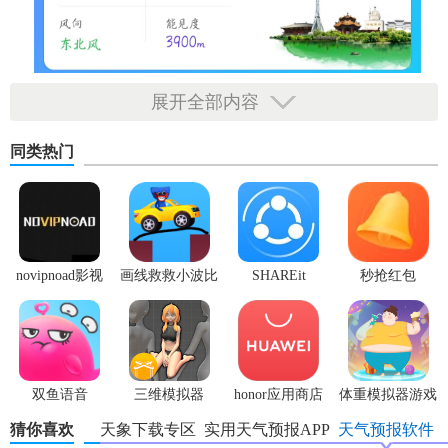
展开全部内容
同类热门
novipnoad影视
画线救救小波比
SHAREit
秒抢红包
平台手机版
最新版
app2.7.3
双鱼语音
三维模拟器
honor应用商店
体重模拟器游戏
1.5.23
猜你喜欢
河南天象下载专区
实用天气预报APP
天气预报软件