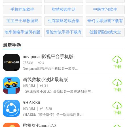
1. 制定旅行计划：根据个人喜好和时间安排，制定旅行计
版
手机控车软件
智慧校园生活
中医学习软件
划，并查看推荐的行程。
宝宝巴士早教游戏
生存策略游戏合集
奇幻世界游戏下载有
2. 获取景点详细信息：查看景点的详细介绍、图片、地图等
哪些
地牢策略手游所有版
冒险对战手游下载有
创新冒险游戏大全
详细信息。
本
哪些
3. 路线规划：根据出行方式和个人需求，选择最佳路线，并
最新手游
获取实时的导航信息。
novipnoad影视平台手机版
27.54M
v2.4
4. 美食推荐：根据个人口味和需求，选择特色美食，并获取
下载
Novipnoad影视平台手机版是一款专...
推荐的餐厅和评价。
画线救救小波比最新版
5. 住宿指南：选择合适的住宿地点，并查看住宿设施和评
105.05M
v1.3.1
价。
下载
《画线救救小波比》最新版是一款充满创意与...
【河南天象测评】
SHAREit
103.98M
v3.15.38
下载
河南天象旅游导航应用为游客提供了全面的旅游信息和服
SHAREit（茄子快传）是一款由联想集...
务，使用方便、快捷，实用性强。用户反馈中，大多数用户
秒抢红包app2.7.3