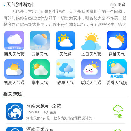
天气预报软件
更多
无论是日常出行还是外出旅游，天气是我买最担心的一个问题，
有的时候你自己已经计划好了一切出游安排，哪曾想天公不作美，就
是突然给你来场大暴雨，让你不得不放弃出行，有了这些软件，错过
了天气预报的播报也没有关...
【河南天象用法】
1. 在
搜索
框中输入关键词，可以快速查找相关的景点和信
息。
西风天气预
云烟天气
天气通
15日天气预
轻柚天气
报
报
2. 在
地图
页面上，可以点击不同的景点标记，查看该景点的
详细信息。
初夏天气通
掌中天气
静享天气
暖暖天气通
爱看天气预
3. 可以设置个性化的
提醒
，以便及时获取重要的旅游指南和
报
天气预报。
相关游戏
4. 在路线规划页面上，可以选择自驾、公共交通或步行等不
河南天象app免费
129.93M
6
人在用
同的出行方式，并查看详细的路线和导航信息。
下载
河南天象App是一款专为河南省居民设计的...
5. 可以将喜欢的景点或行程分享到社交媒体上，与朋友一起
河南天象App