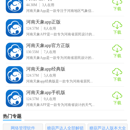
分享旅行的快乐。
44.30M
3
人在用
下载
河南天象App是一款专注于河南地区气象信...
【河南天象内容】
河南天象app正版
1. 旅游景点：提供河南省内各地区的旅游景点信息，包括门
124.57M
8
人在用
下载
票价格、开放时间、景点介绍等。
河南天象APP是一款专为河南省居民设计的...
河南天象app官方正版
2. 美食推荐：收录了河南省各地的特色美食，包括菜系、口
130.55M
7
人在用
味、价格、推荐餐厅等。
下载
河南天象App是一款专为河南省居民设计的...
3. 住宿指南：提供河南省内各地的酒店、民宿、青年旅社等
河南天象app经典版
住宿信息，包括价格、设施、评价等。
124.57M
5
人在用
下载
河南天象app经典版是一款专为河南省居民...
4. 交通导航：提供河南省内的交通信息，包括火车、飞机、
河南天象app手机版
汽车、公交等交通方式的信息和导航。
124.57M
9
人在用
下载
5. 旅游攻略：提供河南省内的各类旅游活动、节庆、文化等
河南天象APP是一款专为河南省设计的天气...
方面的攻略和指南。
热门专题
【河南天象攻略】
网络管理软件
糖葫芦达人全部解锁
糖葫芦达人版本大全