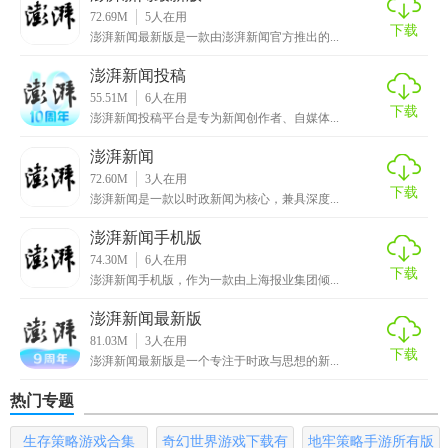
5. 语音播报：提供语音播报功能，方便用户在出行或休闲时
72.69M
5
人在用
刻收听新闻。
下载
澎湃新闻最新版是一款由澎湃新闻官方推出的...
【澎湃新闻网内容】
澎湃新闻投稿
55.51M
6
人在用
下载
1. 时政要闻：提供国内外重要政治事件的报道和分析。
澎湃新闻投稿平台是专为新闻创作者、自媒体...
澎湃新闻
2. 深度访谈：邀请各界专家和学者进行访谈，探讨社会热点
72.60M
3
人在用
问题。
下载
澎湃新闻是一款以时政新闻为核心，兼具深度...
3. 思想评论：聚焦各类社会思潮和学术观点，进行深入剖析
澎湃新闻手机版
和评论。
74.30M
6
人在用
下载
澎湃新闻手机版，作为一款由上海报业集团倾...
4. 财经科技：涵盖金融、科技领域的最新动态和趋势分析。
澎湃新闻最新版
5. 文化娱乐：提供文化艺术、娱乐休闲等领域的新闻报道和
81.03M
3
人在用
下载
评论。
澎湃新闻最新版是一个专注于时政与思想的新...
热门专题
生存策略游戏合集
奇幻世界游戏下载有
地牢策略手游所有版