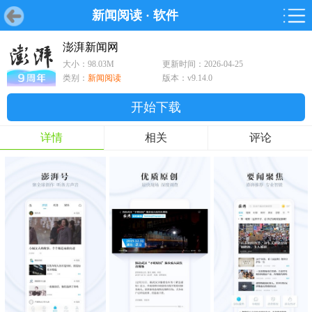
新闻阅读
·
软件
首页
首页
游戏
软件
游戏
鸿蒙
鸿蒙
软件
专题
鸿蒙游戏
鸿蒙软件
专题
澎湃新闻网
大小：98.03M
更新时间：2026-04-25
游戏
软件
类别：
新闻阅读
版本：v9.14.0
开始下载
详情
相关
评论