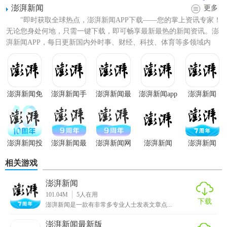
澎湃新闻
更多
"即时获取全球热点，澎湃新闻APP下载——您的掌上资讯专家！
无论您身处何地，只需一键下载，即可畅享最新最热的新闻资讯。澎
湃新闻APP，每日更新国内外时事、财经、科技、体育等多领域内
容，个性化推荐让每一...
【澎湃新闻网技巧】
1. 定制化推荐：根据用户的
阅读
历史和兴趣，推荐相应的新
澎湃新闻免
澎湃新闻手
澎湃新闻最
澎湃新闻app
澎湃新闻
费版
机版
新版
官方
闻内容。
2. 智能
搜索
：用户可以通过搜索关键词，快速找到感兴趣的
新闻报道。
澎湃新闻投
澎湃新闻最
澎湃新闻网
澎湃新闻
澎湃新闻
稿
新版
APP
3.
离线阅读
：允许用户在无
网络
环境下浏览已下载的新闻内
相关游戏
容。
澎湃新闻
101.04M
5
人在用
4. 快速分享：支持用户将喜欢的新闻内容分享到社交媒体平
下载
澎湃新闻是一款有非常多专业人士发表文章点...
台。
澎湃新闻最新版