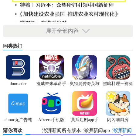
展开全部内容
同类热门
duoreader
漫威未来革命手
奥特曼传奇英雄
黑暗料理王资源
游
体验服
无限
cimoc无广告纯
Afreeca手机版
黄瓜短剧app手
闪闪喵厨房
净版
机版
猜你喜欢
澎湃新闻所有版本
澎湃新闻app
澎湃新闻