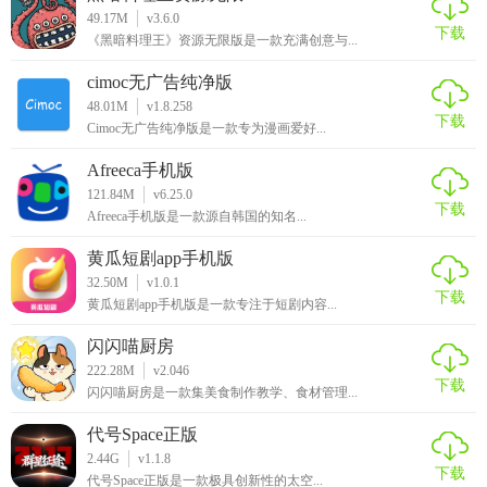
49.17M
v3.6.0
下载
《黑暗料理王》资源无限版是一款充满创意与...
cimoc无广告纯净版
【澎湃新闻网优势】
48.01M
v1.8.258
下载
Cimoc无广告纯净版是一款专为漫画爱好...
1. 权威性高：依托上海报业集团的专业背景，提供具有公信
Afreeca手机版
力和影响力的新闻报道。
121.84M
v6.25.0
下载
2. 内容丰富：涵盖时政、经济、文化、科技等各个领域，满
Afreeca手机版是一款源自韩国的知名...
足不同用户的需求。
黄瓜短剧app手机版
32.50M
v1.0.1
3. 互动性强：鼓励用户参与评论和讨论，形成多元化的观点
下载
黄瓜短剧app手机版是一款专注于短剧内容...
交流平台。
闪闪喵厨房
4. 技术先进：运用先进的技术手段，提高新闻推送和阅读的
222.28M
v2.046
下载
体验效果。
闪闪喵厨房是一款集美食制作教学、食材管理...
代号Space正版
【澎湃新闻网测评】
2.44G
v1.1.8
下载
代号Space正版是一款极具创新性的太空...
澎湃新闻网作为一款专注于时政与思想的新闻平台，具有较