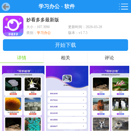
学习办公
·
软件
首页
首页
游戏
软件
游戏
鸿蒙
鸿蒙
软件
专题
鸿蒙游戏
鸿蒙软件
专题
妙看多多最新版
大小：107.39M
更新时间：2026-03-28
游戏
软件
类别：
学习办公
版本：v1.7.5
开始下载
详情
相关
评论