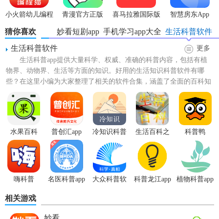
小火箭幼儿编程
青漫官方正版
喜马拉雅国际版
智慧房东App
app
app
猜你喜欢
妙看短剧app
手机学习app大全
生活科普软件
生活科普软件
更多
生活科普app提供大量科学、权威、准确的科普内容，包括有植
物界、动物界、生活等方面的知识。好用的生活知识科普软件有哪
些？在这里小编为大家整理了相关的软件合集，涵盖了全面的百科知
识，可以满足不同用户的了...
水果百科
普创汇app
冷知识科普
生活百科之
科普鸭
app
食物相克
嗨科普
名医科普app
大众科普软
科普龙江app
植物科普app
件
相关游戏
妙看