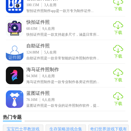
100.15M
3
人在用
下载
1.
拍摄
模式：软件支持直接拍摄照片或从
相册
导入照片进行
智拍证件照制作app是一款方专为制作证件...
制作，方便用户快速制作证件照。
快拍证件照
68.63M
9
人在用
2. 模板选择：内置多种证件照模板，用户可以根据需要选择
下载
快拍证件照是一款支持超多尺寸，涵盖日常所...
相应的模板进行制作，大大提高了制作效率。
自助证件照
3. 智能裁剪：软件支持智能裁剪功能，能够快速将照片裁剪
124.88M
5
人在用
下载
成符合证件要求的尺寸和比例。
自助证件照是一款非常智能的证件照制作软件...
海马证件照制作
94.36M
8
人在用
下载
海马证件照制作是一款专业制作各类证件照的...
蓝图证件照
76.16M
6
人在用
下载
蓝图证件照是一款专业的证件照制作软件，提...
热门专题
宝宝巴士早教游戏
生存策略游戏合集
奇幻世界游戏下载有