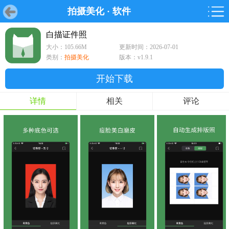
拍摄美化
·
软件
首页
首页
游戏
软件
游戏
鸿蒙
鸿蒙
软件
专题
鸿蒙游戏
鸿蒙软件
专题
白描证件照
大小：105.66M
更新时间：2026-07-01
游戏
软件
类别：
拍摄美化
版本：v1.9.1
开始下载
详情
相关
评论