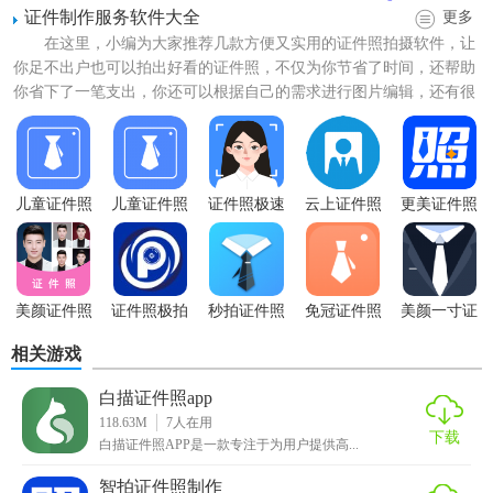
证件制作服务软件大全
更多
在这里，小编为大家推荐几款方便又实用的证件照拍摄软件，让
你足不出户也可以拍出好看的证件照，不仅为你节省了时间，还帮助
你省下了一笔支出，你还可以根据自己的需求进行图片编辑，还有很
多拍照服务等你来体验，有...
【白描证件照特色】
儿童证件照
儿童证件照
证件照极速
云上证件照
更美证件照
相机APP
相机
版app
app
1. 快速制作：白描证件照采用高性能的图像处理技术，快速
将普通照片转换成证件照，大大提高了制作效率。
2. 多种尺寸：软件内置多种证件照尺寸，包括护照、签证、
美颜证件照
证件照极拍
秒拍证件照
免冠证件照
美颜一寸证
客户端
件照
驾照、身份证等，满足用户不同的需求。
相关游戏
3. 自由编辑：用户可以自由调整照片的亮度、对比度、饱和
白描证件照app
度等参数，以及更换背景色和尺寸，制作出符合自己要求的
118.63M
7
人在用
证件照。
下载
白描证件照APP是一款专注于为用户提供高...
【白描证件照内容】
智拍证件照制作