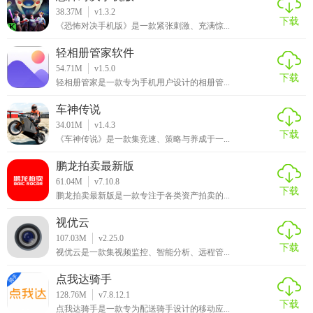
38.37M
v1.3.2
下载
《恐怖对决手机版》是一款紧张刺激、充满惊...
【白描证件照用法】
轻相册管家软件
1. 打开白描证件照软件，选择拍摄或从相册导入照片。
54.71M
v1.5.0
下载
轻相册管家是一款专为手机用户设计的相册管...
2. 选择相应的证件照尺寸和背景色，调整照片的参数。
车神传说
3. 点击“生成”按钮，等待软件进行处理。
34.01M
v1.4.3
下载
《车神传说》是一款集竞速、策略与养成于一...
4. 处理完成后，保存或导出证件照即可。
鹏龙拍卖最新版
【白描证件照推荐】
61.04M
v7.10.8
下载
鹏龙拍卖最新版是一款专注于各类资产拍卖的...
白描证件照是一款简单易用的证件照制作软件，功能强大且
视优云
操作简单。无论您是需要制作护照、签证、驾照还是身份证
107.03M
v2.25.0
等证件照，白描证件照都能满足您的需求。同时，软件还支
下载
视优云是一款集视频监控、智能分析、远程管...
持多种尺寸和背景色的选择，让您轻松制作出完美的证件
点我达骑手
照。如果您正在寻找一款优秀的证件照制作软件，不妨试试
128.76M
v7.8.12.1
白描证件照，相信您会爱上它的。
下载
点我达骑手是一款专为配送骑手设计的移动应...