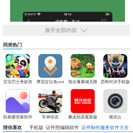
展开全部内容
同类热门
宝宝巴士奇妙农
摩尼定位免root
指尖像素城无限
恐怖对决手机版
场最新版
代金券版
轻相册管家软件
车神传说
鹏龙拍卖最新版
视优云
猜你喜欢
白描手机版
证件照编辑软件
证件制作服务软件大全