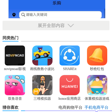
展开全部内容
同类热门
novipnoad影视
画线救救小波比
SHAREit
秒抢红包
平台手机版
最新版
app2.7.3
双鱼语音
三维模拟器
honor应用商店
体重模拟器游戏
1.5.23
猜你喜欢
电商购物平台
手机电商平台