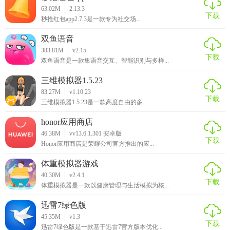
物体验，还通过社区交流、文化传承等方式增强了用户的参
63.02M
2.13.3
与感和归属感。无论是寻找独特民族文化商品的消费者，还
下载
秒抢红包app2.7.3是一款专为社交场...
是希望通过电商平台推广自己作品的手工艺人，都能在民乐
双鱼语音
购找到属于自己的舞台。
383.81M
v2.15
下载
双鱼语音是一款集语音交互、智能识别与多样...
三维模拟器1.5.23
83.27M
v1.10.23
下载
三维模拟器1.5.23是一款高度自由的多...
honor应用商店
46.38M
vv13.6.1.301 安卓版
下载
Honor应用商店是荣耀公司官方推出的应...
体重模拟器游戏
40.30M
v2.4.1
下载
体重模拟器是一款以健康管理与生活模拟为核...
迅雷7绿色版
45.35M
v1.3
下载
迅雷7绿色版是一款基于迅雷7官方版本优化...