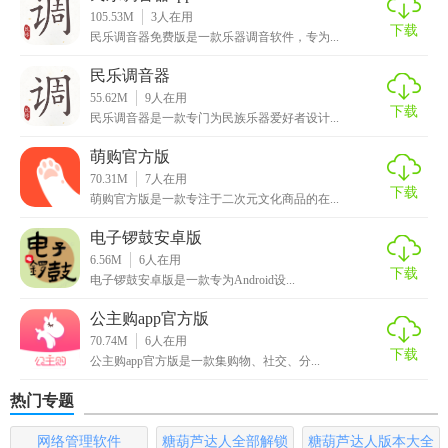
其他用户交流心得，增加购物乐趣。
105.53M
3
人在用
下载
民乐调音器免费版是一款乐器调音软件，专为...
4. 使用优惠券：在购物前领取并使用优惠券，享受更多折扣
优惠。
民乐调音器
55.62M
9
人在用
5. 积分兑换：通过购物、签到、分享等方式累积积分，积分
下载
民乐调音器是一款专门为民族乐器爱好者设计...
可用于兑换商品或抵扣现金。
萌购官方版
【民乐购软件官方版内容】
70.31M
7
人在用
下载
萌购官方版是一款专注于二次元文化商品的在...
1. 民族文化商品：展示和销售各类具有民族文化特色的商
电子锣鼓安卓版
品，如民族服饰、手工艺品、地方特产等。
6.56M
6
人在用
下载
电子锣鼓安卓版是一款专为Android设...
2. 优惠活动：定期举办限时折扣、满减优惠、节日促销等活
动，让用户享受更多实惠。
公主购app官方版
70.74M
6
人在用
下载
3. 社区交流：设立用户社区，鼓励用户分享购物心得、民族
公主购app官方版是一款集购物、社交、分...
文化知识及生活趣事，增强用户粘性。
热门专题
4. 个人中心：用户可在此查看订单状态、管理收货地址、查
网络管理软件
糖葫芦达人全部解锁
糖葫芦达人版本大全