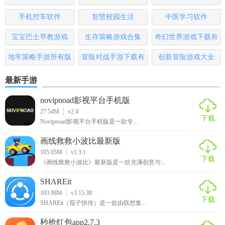
看积分及优惠券等个人信息。
版
手机控车软件
智慧校园生活
中医学习软件
【民乐购软件官方版优势】
宝宝巴士早教游戏
生存策略游戏合集
奇幻世界游戏下载有
1. 商品丰富多样：汇聚全国各地民族文化商品，满足用户多
哪些
样化需求。
地牢策略手游所有版
冒险对战手游下载有
创新冒险游戏大全
本
哪些
2. 购物体验便捷：支持多种支付方式，提供快速发货及完善
最新手游
的售后服务。
novipnoad影视平台手机版
3. 文化传承价值：通过电商平台推广民族文化，助力民族文
27.54M
v2.4
下载
Novipnoad影视平台手机版是一款专...
化的传承与发展。
画线救救小波比最新版
4. 社区氛围浓厚：建立用户社区，增强用户之间的交流与互
105.05M
v1.3.1
动，提升用户粘性。
下载
《画线救救小波比》最新版是一款充满创意与...
【民乐购软件官方版点评】
SHAREit
103.98M
v3.15.38
下载
民乐购软件官方版以其独特的民族文化特色和丰富的商品种
SHAREit（茄子快传）是一款由联想集...
类吸引了大量用户的关注与喜爱。平台不仅提供了便捷的购
秒抢红包app2.7.3