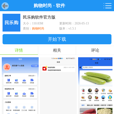
购物时尚
·
软件
首页
首页
游戏
软件
游戏
鸿蒙
鸿蒙
软件
专题
鸿蒙游戏
鸿蒙软件
专题
民乐购软件官方版
大小：110.83M
更新时间：2026-05-13
游戏
软件
类别：
购物时尚
版本：v1.5.1
开始下载
详情
相关
评论