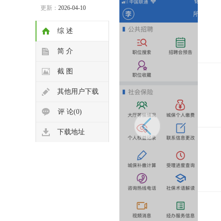
更新：
2026-04-10
综 述
简 介
截 图
其他用户下载
评 论(0)
下载地址