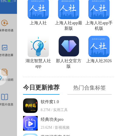
上海人社
上海人社app最
上海人社app手
新版
机版
湖北智慧人社
那人社交官方
上海人社2026
app
版
今日更新推荐
热门合集标签
软件窝1.0
8.27M / 实用工具
经典功夫pro
23.62M / 影视视频