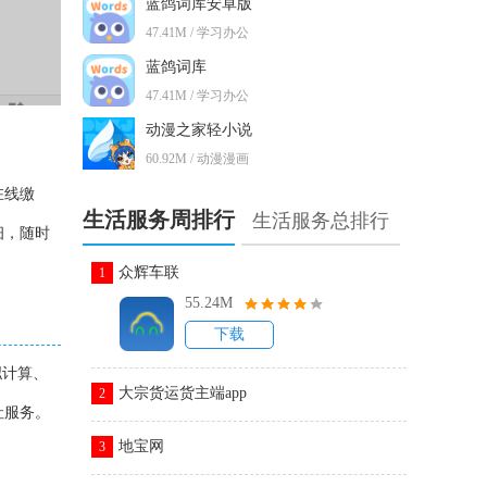
蓝鸽词库安卓版
47.41M / 学习办公
蓝鸽词库
47.41M / 学习办公
动漫之家轻小说
60.92M / 动漫漫画
在线缴
生活服务周排行
生活服务总排行
细，随时
众辉车联
1
55.24M
下载
拟计算、
大宗货运货主端app
2
社服务。
地宝网
3