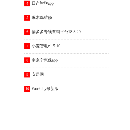
日产智联app
4
啄木鸟维修
5
物多多专线查询平台18.3.20
6
小麦智电v1.5.10
7
南京宁惠保app
8
安居网
9
Workday最新版
10