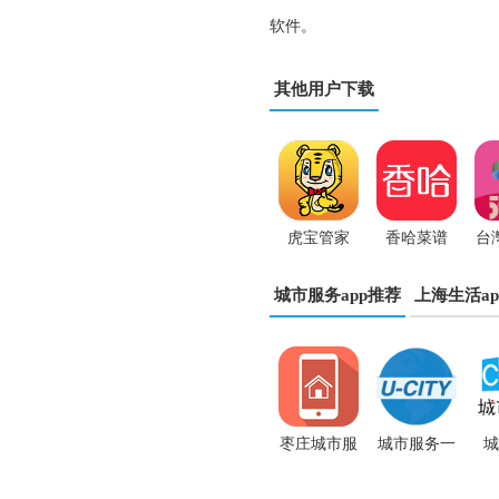
软件。
其他用户下载
虎宝管家
香哈菜谱
台
app
App
付
城市服务app推荐
上海生活ap
2
枣庄城市服
城市服务一
城
务
点通