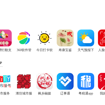
灣行動支
360软件管
今日打卡软
寿康宝鉴
天气预报下
人脸
app下载
家安卓版下
件安卓版
app手机版
载安装
p
.2.140
载9.0.91
v7.2.2
市服务
潍坊城市服
枫乡融媒
辽事通
粤税通app
我
务
app