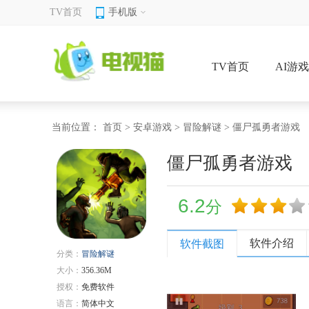
TV首页
手机版
TV首页
AI游
当前位置：
首页
>
安卓游戏
>
冒险解谜
> 僵尸孤勇者游戏
僵尸孤勇者游戏
6.2
分
软件介绍
软件截图
分类：
冒险解谜
大小：
356.36M
授权：
免费软件
语言：
简体中文