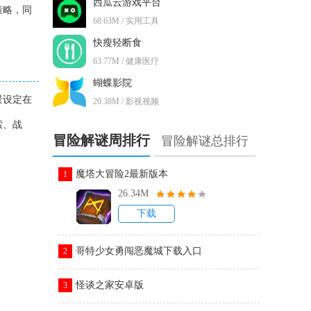
西瓜云游戏平台
策略，同
68.63M / 实用工具
快瘦轻断食
63.77M / 健康医疗
蝴蝶影院
景设定在
20.38M / 影视视频
索、战
冒险解谜周排行
冒险解谜总排行
魔塔大冒险2最新版本
1
26.34M
下载
哥特少女勇闯恶魔城下载入口
2
怪谈之家安卓版
3