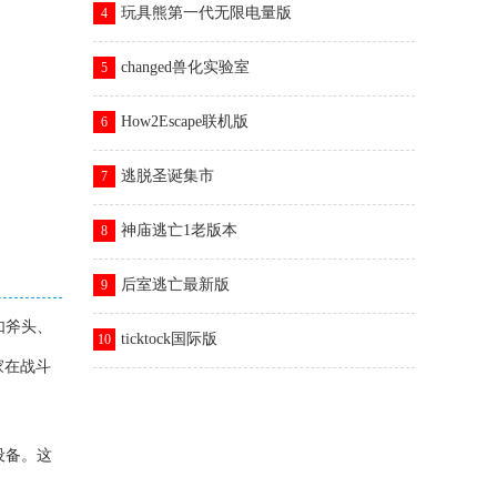
玩具熊第一代无限电量版
4
changed兽化实验室
5
How2Escape联机版
6
逃脱圣诞集市
7
神庙逃亡1老版本
8
后室逃亡最新版
9
如斧头、
ticktock国际版
10
家在战斗
设备。这