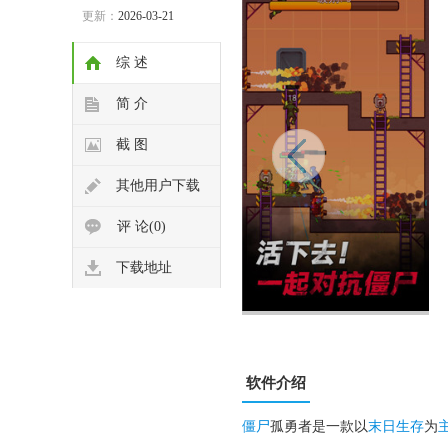
更新：
2026-03-21
综 述
简 介
截 图
其他用户下载
评 论(0)
下载地址
软件介绍
僵尸
孤勇者是一款以
末日生存
为