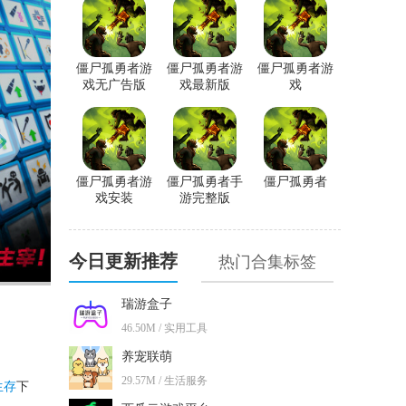
僵尸孤勇者游
僵尸孤勇者游
僵尸孤勇者游
戏无广告版
戏最新版
戏
僵尸孤勇者游
僵尸孤勇者手
僵尸孤勇者
戏安装
游完整版
今日更新推荐
热门合集标签
瑞游盒子
46.50M / 实用工具
养宠联萌
29.57M / 生活服务
生存
下