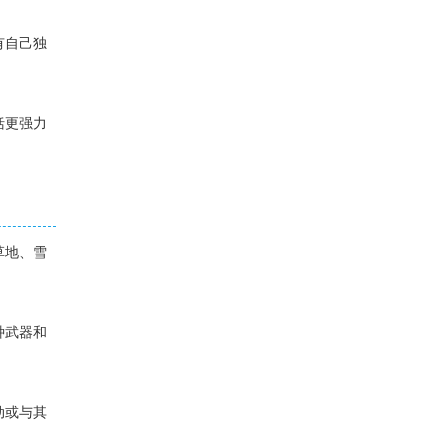
有自己独
括更强力
草地、雪
种武器和
动或与其