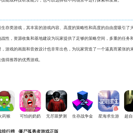
斗技能或科技研发能力，也可以选择在不同场景中进行探索和发展。
日生存类游戏，其丰富的游戏内容、高度的策略性和高度的自由度吸引了
挑战性，资源收集和基地建设为玩家提供了足够的策略空间，多重的任务
时，游戏的画面和音效设计也非常出色，为玩家营造了一个逼真而紧张的
款值得推荐的优秀游戏。
火药猴
可怕的奶奶
无尽噩梦测
生存战争金
星海求生游
超自
酒吧惊魂手
试版
属狂潮3.0
戏
伪人
戏排行榜
僵尸孤勇者游戏正版