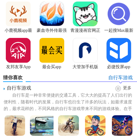
4. 多样化的角色选择：游戏提供了多种角色选择，每个角色
都有独特的外观和技能，让你可以根据自己的喜好进行选
择。
小鹿视频app最
豪血寺外传最强
青漫漫画官网正
一起搜Max最新
5. 丰富的道具系统：游戏中有各种道具，如加速器、护盾
新版
传说无限血版
版
版
等，让你可以在比赛中获得更多的优势。
【BMX自行车赛游戏玩法】
友邦友享App
最会买app
大管加手机版
必捷投屏app
1. 快速反应：在比赛中，你需要时刻保持警惕，快速反应各
猜你喜欢
自行车游戏
种突发情况。
自行车游戏
更多
2. 技巧运用：通过灵活运用跳跃、加速等技巧，你可以更快
自行车是一种非常便捷的交通工具，它大大的提高了人们出行的
地穿越各种障碍物。
便利性，随着时代的发展，自行车也衍生了许多的玩法，如最求速度
的，最求花样的，不同风格的自行车游戏带来不同的游戏体验。在手
3. 道具组合：合理搭配道具，可以让你的角色在比赛中发挥
机上的玩法更加多样，不管...
出更强大的能力。
4. 挑战极限：不断挑战自己的极限，尝试完成更高难度的动