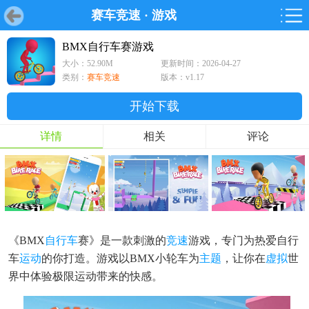
赛车竞速
·
游戏
首页
首页
游戏
软件
游戏
鸿蒙
鸿蒙
软件
专题
鸿蒙游戏
鸿蒙软件
专题
BMX自行车赛游戏
大小：52.90M
更新时间：2026-04-27
游戏
软件
类别：
赛车竞速
版本：v1.17
开始下载
详情
相关
评论
《BMX
自行车
赛》是一款刺激的
竞速
游戏，专门为热爱自行
车
运动
的你打造。游戏以BMX小轮车为
主题
，让你在
虚拟
世
界中体验极限运动带来的快感。