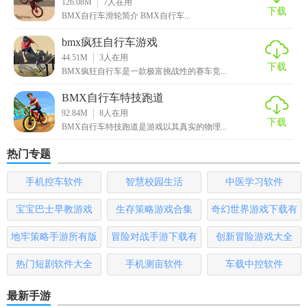
126.08M
7
人在用
下载
【BMX自行车赛游戏点评】
BMX自行车滑轮简介 BMX自行车...
bmx疯狂自行车游戏
《BMX自行车赛》是一款非常出色的竞速游戏，不仅模拟了
44.51M
3
人在用
BMX自行车的真实操作感，还通过丰富的游戏玩法和全球排
下载
BMX疯狂自行车是一款极富挑战性的赛车竞...
行榜等功能，为玩家带来了无穷的乐趣。如果你是一个热爱
BMX自行车特技跑道
自行车运动的游戏爱好者，那么这款游戏绝对不容错过。
92.84M
8
人在用
下载
BMX自行车特技跑道是游戏以其真实的物理...
热门专题
手机控车软件
智慧校园生活
中医学习软件
宝宝巴士早教游戏
生存策略游戏合集
奇幻世界游戏下载有
哪些
地牢策略手游所有版
冒险对战手游下载有
创新冒险游戏大全
本
哪些
热门短剧软件大全
手机测亩软件
车载中控软件
最新手游