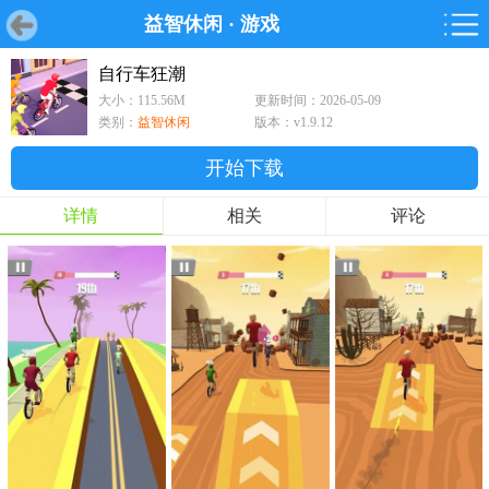
益智休闲
·
游戏
首页
首页
游戏
软件
游戏
鸿蒙
鸿蒙
软件
专题
鸿蒙游戏
鸿蒙软件
专题
自行车狂潮
大小：115.56M
更新时间：2026-05-09
游戏
软件
类别：
益智休闲
版本：v1.9.12
开始下载
详情
相关
评论