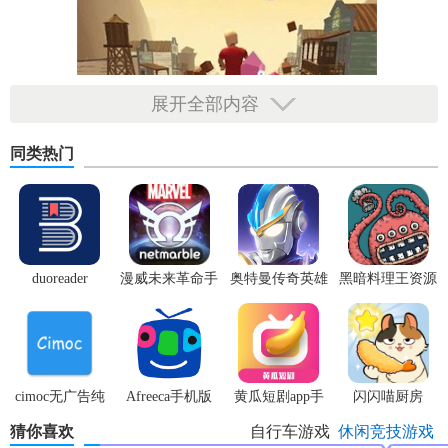
展开全部内容
同类热门
duoreader
漫威未来革命手
奥特曼传奇英雄
黑暗料理王资源
游
体验服
无限
cimoc无广告纯
Afreeca手机版
黄瓜短剧app手
闪闪喵厨房
净版
机版
猜你喜欢
自行车游戏
休闲竞技游戏