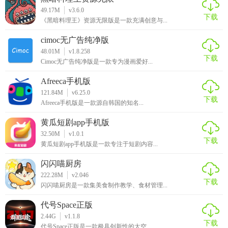
的。玩家需要注意控制车速和重心转移，避免摔倒。
49.17M
v3.6.0
下载
《黑暗料理王》资源无限版是一款充满创意与...
3. 合理使用道具：游戏中有各种道具可以帮助玩家提高成
绩。玩家需要合理使用这些道具，例如加速、防御等。
cimoc无广告纯净版
48.01M
v1.8.258
4. 与好友合作：在对战模式中，与好友合作可以更好地对抗
下载
Cimoc无广告纯净版是一款专为漫画爱好...
对手。例如，可以互相掩护、配合攻击等。
Afreeca手机版
【自行车狂潮推荐】
121.84M
v6.25.0
下载
Afreeca手机版是一款源自韩国的知名...
自行车狂潮是一款非常有趣和充满挑战性的自行车竞速游
黄瓜短剧app手机版
戏。它拥有多样化的赛道、真实的物理引擎和丰富的游戏模
32.50M
v1.0.1
式等特点。同时，游戏还具备完善的社交功能和不断更新的
下载
黄瓜短剧app手机版是一款专注于短剧内容...
内容，让玩家的游戏体验保持新鲜感。如果你喜欢竞速类游
闪闪喵厨房
戏或者想尝试不同类型的运动游戏，那么自行车狂潮绝对是
222.28M
v2.046
一个不错的选择。
下载
闪闪喵厨房是一款集美食制作教学、食材管理...
代号Space正版
2.44G
v1.1.8
下载
代号Space正版是一款极具创新性的太空...