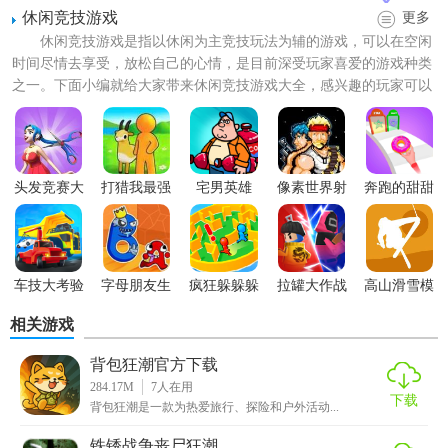
休闲竞技游戏
更多
【自行车狂潮亮点】
休闲竞技游戏是指以休闲为主竞技玩法为辅的游戏，可以在空闲
1. 多样化的赛道：游戏提供了多种不同风格的赛道，包括城
时间尽情去享受，放松自己的心情，是目前深受玩家喜爱的游戏种类
之一。下面小编就给大家带来休闲竞技游戏大全，感兴趣的玩家可以
市街道、乡村小路、山地越野等，让玩家体验不同的骑行
乐
来下载！
趣
。
2. 真实的物理引擎：游戏采用了逼真的物理引擎，让自行车
的操控更加真实，玩家需要掌握平衡、加速和刹车等技巧，
头发竞赛大
打猎我最强
宅男英雄
像素世界射
奔跑的甜甜
乱斗
击
圈
才能更好地完成比赛。
3. 与好友
对战
：玩家可以邀请好友一起加入游戏，进行一对
一的对战，比拼谁的技巧更高超。
车技大考验
字母朋友生
疯狂躲躲躲
拉罐大作战
高山滑雪模
存挑战
拟器
【自行车狂潮特色】
相关游戏
1. 丰富的游戏模式：除了普通的
竞速
模式，游戏还提供了
特
背包狂潮官方下载
284.17M
7
人在用
技
模式、计时赛模式等，让玩家挑战自己的极限。
下载
背包狂潮是一款为热爱旅行、探险和户外活动...
2. 精美的画面效果：游戏采用了高分辨率的3D画面，呈现出
铁锈战争丧尸狂潮