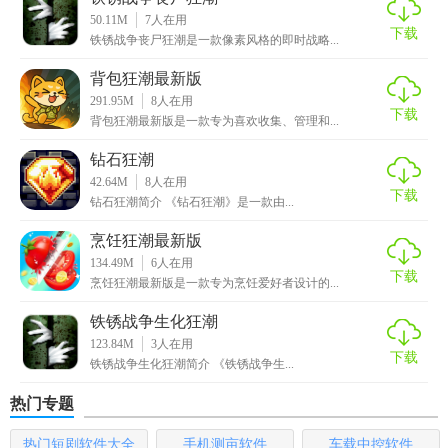
细腻的画面效果和真实的场景氛围，给玩家带来极致的视觉
50.11M
7
人在用
享受。
下载
铁锈战争丧尸狂潮是一款像素风格的即时战略...
3. 完善的
社交
功能：玩家可以通过游戏内的社交功能，与其
背包狂潮最新版
他玩家交流心得、分享技巧，共同进步。
291.95M
8
人在用
下载
背包狂潮最新版是一款专为喜欢收集、管理和...
4. 不断更新的内容：游戏会不断更新新的赛道、自行车和道
钻石狂潮
具，让玩家的游戏体验保持新鲜感。
42.64M
8
人在用
下载
钻石狂潮简介 《钻石狂潮》是一款由...
烹饪狂潮最新版
134.49M
6
人在用
下载
烹饪狂潮最新版是一款专为烹饪爱好者设计的...
铁锈战争生化狂潮
123.84M
3
人在用
下载
铁锈战争生化狂潮简介 《铁锈战争生...
热门专题
热门短剧软件大全
手机测亩软件
车载中控软件