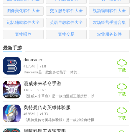
图像美化软件大全
交互服务软件大全
视频编辑软件大全
记忆辅助软件大全
英语早教软件大全
农场经营手游合集
宠物喂养
宠物交易
农业服务软件
最新手游
duoreader
41.76M
v1.8
下载
Duoreader是一款集多功能于一体的...
漫威未来革命手游
1.61G
v1.6.5
【自行车狂潮攻略】
下载
《漫威未来革命》是一款由漫威正版授权、以...
1. 熟悉赛道：在比赛前，玩家需要熟悉赛道的特点和难点，
奥特曼传奇英雄体验服
合理规划行驶路线，避免不必要的失误。
46.96M
v1.33
下载
《奥特曼传奇英雄体验服》是一款以经典特摄...
2. 保持平衡：在行驶过程中，保持自行车的平衡是非常重要
黑暗料理王资源无限