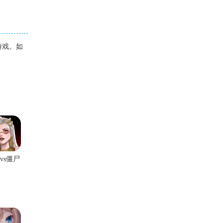
游戏。如
vs僵尸
充版