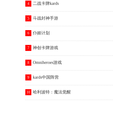
二战卡牌kards
4
斗战封神手游
5
仆姬计划
6
神创卡牌游戏
7
Omniheroes游戏
8
kards中国阵营
9
哈利波特：魔法觉醒
10