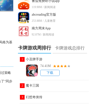
番茄免费听小说app
119.90M / 新闻阅读
abcreading官方版
253.88M / 儿童教育
南方周末App
92.87M / 新闻阅读
风格为基
卡牌游戏周排行
卡牌游戏总排行
小丑牌手游
1
74.41M
通过策略
下载
了“同步
魔卡三国
2
幻想奇侠传
3