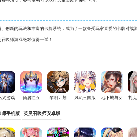
会有各种活动，参与活动可以获得大量奖励和稀有卡牌。
面、创新的玩法和丰富的卡牌系统，成为了一款备受玩家喜爱的卡牌对战
灵召唤师游戏绝对值得一试！
么咒游戏
仙居红五
黎明计划
风流三国版
地下城与女
扎克
孩
送
唤师手机版
英灵召唤师安卓版