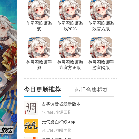
英灵召唤师游
英灵召唤师游
英灵召唤师游
戏
戏2026
戏官方版
英灵召唤师手
英灵召唤师游
英灵召唤师手
游
戏官方正版
游官网版
今日更新推荐
热门合集标签
古筝调音器最新版本
47.76M / 实用工具
元气桌面壁纸App
74.17M / 拍摄美化