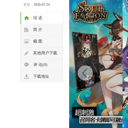
更新：
2026-07-24
综 述
简 介
截 图
其他用户下载
评 论(0)
下载地址