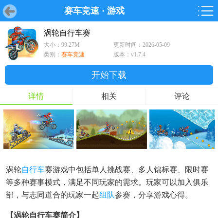
赛车竞速
·
游戏
首页
首页
游戏
软件
游戏
鸿蒙
鸿蒙
软件
专题
鸿蒙游戏
鸿蒙软件
专题
涡轮自行车赛
大小：99.27M
更新时间：2026-05-09
游戏
软件
类别：
赛车竞速
版本：v1.7.4
开始下载
详情
相关
评论
涡轮
自行车
赛游戏中包括单人挑战赛、多人锦标赛、限时赛
等多种赛事模式，满足不同玩家的需求。玩家可以加入俱乐
部，与志同道合的玩家一起
组队
参赛，分享游戏心得。
【涡轮自行车赛简介】