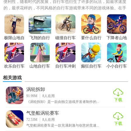
便利性，随着时代的发展，自行车也衍生了许多的玩法，如最求速度
的，最求花样的，不同风格的自行车游戏带来不同的游戏体验。在手
机上的玩法更加多样，不管...
极限山地自
飞翔的自行
碰撞自行车
要什么自行
下降者山地
行车
车
游戏
车
自行车手游
欢乐自行车
山地自行车
自行车冲刺
癫狂自行车
小小自行车
手游
高山赛场
僵尸
手
运动员
相关游戏
涡轮拆卸
91.99M
8
人在用
下载
《涡轮拆卸》是一款由独立游戏开发者制作的...
气垫船涡轮赛车
72.53M
8
人在用
下载
气垫船涡轮赛车是一款充满刺激与创意的竞速...