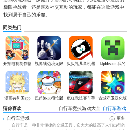
极限挑战者，还是喜欢社交互动的玩家，都能在这款游戏中
找到属于自己的乐趣。
同类热门
开拍电视制作物
视界线边境无限
贝贝礼儿童机器
klpbbscom我的
语内置菜单版
科技点
人app安卓版
世界
漫画共和国app
巴甫洛夫很忙版
疯狂竞技赛车手
古城守卫汉化版
官方版
游安卓版
猜你喜欢
自行车竞技游戏大全
自行车游戏
自行车游戏
更多
自行车是一种非常便捷的交通工具，它大大的提高了人们出行的