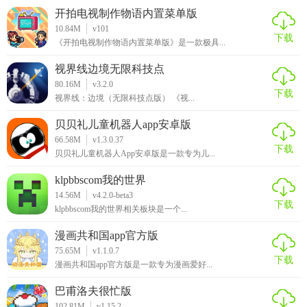
开拍电视制作物语内置菜单版
10.84M
v101
下载
《开拍电视制作物语内置菜单版》是一款极具...
视界线边境无限科技点
80.16M
v3.2.0
下载
视界线：边境（无限科技点版） 《视...
贝贝礼儿童机器人app安卓版
66.58M
v1.3.0.37
下载
贝贝礼儿童机器人App安卓版是一款专为儿...
klpbbscom我的世界
14.56M
v4.2.0-beta3
下载
klpbbscom我的世界相关板块是一个...
漫画共和国app官方版
75.65M
v1.1.0.7
下载
漫画共和国app官方版是一款专为漫画爱好...
巴甫洛夫很忙版
102.81M
v1.15.2