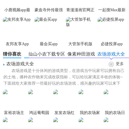
6、仙山小农的农民还将拥有一个名为Rich的NPC。已有1202
小鹿视频app最
豪血寺外传最强
青漫漫画官网正
一起搜Max最新
年的历史。我会成为你的鸽子吗；
新版
传说无限血版
版
版
【仙山小农游戏特色】
1.在游戏场景中，你可以自由探索，感受快乐的过程，体验农
友邦友享App
最会买app
大管加手机版
必捷投屏app
场生活;
猜你喜欢
仙山小农下载专区
像素种田游戏
农场游戏大全
2.精致细腻的画风，沉浸其中，每天安排不同的任务赚取不菲
农场游戏大全
更多
的收入;
农场游戏是十分休闲的游戏类型，在游戏当中玩家可以拥有自己
的土地，播种农作物来完成收获指标，可以给玩家满足丰收的体验~
3.NPC多，可以互相互动交流，获得更多任务和惊喜。开荒和
下面就给大家推荐一些最好玩的农场游戏，感兴趣的玩家可以来下
垦荒都很过瘾。
载！
4.点击龙剑送去砍树喂蝎子吞进化。当你抓住它时，它就像一
条鱼;
富裕农场主
鸿运葡萄园
发发农场红
我的农场家
我的农场日
5.地球地图上的免费探索、列表、丰富的NPC活动、童话般的
红包版
包版
园
记
约会和野餐;