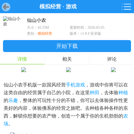
模拟经营
·
游戏
首页
首页
游戏
软件
游戏
鸿蒙
鸿蒙
软件
专题
鸿蒙游戏
鸿蒙软件
专题
仙山小农
大小：43.35M
更新时间：2026-05-05
游戏
软件
类别：
模拟经营
版本：v1.8.4 安卓版
开始下载
详情
相关
评论
仙山小农手机版一款国风经营
手机游戏
，游戏中你将可以在
这类自由的经营属于自己的小院，在这里
种田
，去体验
种植
的
乐趣
，整体的可玩性十分的不错，你可以去体验操作性更
美好的内容，体验佛系的经营之旅吧。去种植各种各样的东
西，解锁你想要的农产物，创造一个属于你的生机勃勃的
农
场
。