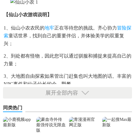
【仙山小农游戏说明】
1、仙山小农农民的
地牢
正在等待您的挑战。齐心协力
冒险
探
索
童话世界，找到自己的重要伴侣，并体验美学的双重复
兴；
2、到处都有怪物，因此您可以通过驯服和捕捉来提高自己的
力量；
3、大地图自由探索如果管出门赶集也叫大地图的话。丰富的
NPC事件和仙子仙长约会，野餐。
展开全部内容
4、超酷的机翼时尚系统，神奇的机翼流光特殊效果2265和千
变万化的造型，古色古香的时尚可以随心所欲地与个性相
同类热门
配；
5、精美细腻的绘画风格，沉浸其中，每天安排不同的任务以
赚取大量收入。