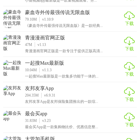
小鹿视频app最新版是一款集视频观看、分...
3、解锁独特的游戏体验过程，你可以享受到不一样的种田游
戏的发生;
豪血寺外传最强传说无限血版
79.10M
v1.10.9
4、将自己收获的一些农作物进行出售，你就需要前往集市之
下载
《豪血寺外传最强传说无限血版》是一款经典...
中了哦;
青漫漫画官网正版
【仙山小农游戏测评】
47M
v1.13
下载
青漫漫画官网正版是一款专注于提供正版高清...
1.它拥有超级可爱精致的游戏画面，让人大饱眼福;
一起搜Max最新版
10.04M
v1.1.3
2.丰富的款待客人让你和他们留在这里，以产生更多的金币;
下载
一起搜Max最新版是一款集多功能于一体的...
3.只要你的金币多，就可以不断扩大范围。
友邦友享App
204.35M
v6.9.31
下载
友邦友享App是友邦保险集团推出的一款综...
最会买app
31.83M
v3.23
下载
最会买App是一款集购物比价、优惠信息整...
大管加手机版