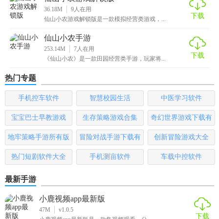
36.18M
9
人在用
【仙山小农游戏优势】
下载
仙山小农游戏解锁版是一款模拟经营类游戏，...
1、某座仙山脚下的一个小农，开开荒，种种地，捉虫养鸡，
仙山小农手游
约会钓鱼。
253.14M
7
人在用
下载
《仙山小农》是一款田园经营类手游，玩家将...
2、丰富的NPC事件，和仙子仙长约会，野餐，解锁更多精彩
热门专题
的剧情故事。
手机控车软件
智慧校园生活
中医学习软件
3、神农百草经的图鉴模块很期待啊，或许可以搞成一本小册
子的样子。
宝宝巴士早教游戏
生存策略游戏合集
奇幻世界游戏下载有
哪些
【仙山小农游戏玩法】
地牢策略手游所有版
冒险对战手游下载有
创新冒险游戏大全
本
哪些
1、记得砍树，因为你需要利用这些木材来为你制作一些家具
热门短剧软件大全
手机测亩软件
车载中控软件
的;
最新手游
2、随时的探索整个地图的，上面有着很丰富的事件设计等待
小鹿视频app最新版
触发;
47M
v1.0.5
下载