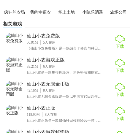
【仙山小农游戏亮点】
疯狂的农场
我的幸福农
掌上土地
小院乐消遥
农场公司
院
红包版
1、种植不同类型的药材和食物，放置珍禽异兽，全面升级自
相关游戏
己的农场。
仙山小农免费版
2、和好友一起享受趣味的农场生活，完成多种任务获得更多
50.91M
5
人在用
下载
《仙山小农免费版》是一款融合了修真与种田...
的惊喜奖励。
仙山小农游戏正版
3、仙田中种植各种药材和食物，农场中放养奇珍异兽，全面
39.21M
6
人在用
升级你的农场。
下载
仙山小农是一款集模拟经营、角色扮演和探索...
4、唯美细腻的画风，沉浸其中，每天都会安排不同任务，赚
仙山小农无限金币版
取大量收益。
42.16M
9
人在用
下载
仙山小农无限金币版是一款以中国古代田园生...
5、简单轻松的田园养成玩法，每天还有不同的任务等待玩家
仙山小农正版
沉浸其中。
118.96M
8
人在用
下载
仙山小农正版是一款修仙种田模拟经营手游，...
6、丰富玩法模式随时体验，养成经营升级你的农田，解锁更
多不同的作物。
仙山小农游戏解锁版