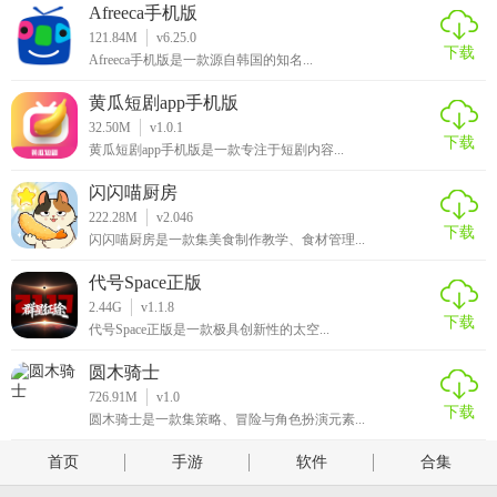
Afreeca手机版
121.84M
v6.25.0
下载
Afreeca手机版是一款源自韩国的知名...
黄瓜短剧app手机版
32.50M
v1.0.1
下载
黄瓜短剧app手机版是一款专注于短剧内容...
闪闪喵厨房
222.28M
v2.046
下载
闪闪喵厨房是一款集美食制作教学、食材管理...
代号Space正版
2.44G
v1.1.8
下载
代号Space正版是一款极具创新性的太空...
圆木骑士
726.91M
v1.0
下载
圆木骑士是一款集策略、冒险与角色扮演元素...
首页
手游
软件
合集