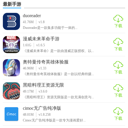
最新手游
duoreader
41.76M
v1.8
下载
Duoreader是一款集多功能于一体的...
漫威未来革命手游
1.61G
v1.6.5
下载
《漫威未来革命》是一款由漫威正版授权、以...
奥特曼传奇英雄体验服
46.96M
v1.33
下载
《奥特曼传奇英雄体验服》是一款以经典特摄...
黑暗料理王资源无限
49.17M
v3.6.0
下载
《黑暗料理王》资源无限版是一款充满创意与...
cimoc无广告纯净版
48.01M
v1.8.258
下载
Cimoc无广告纯净版是一款专为漫画爱好...