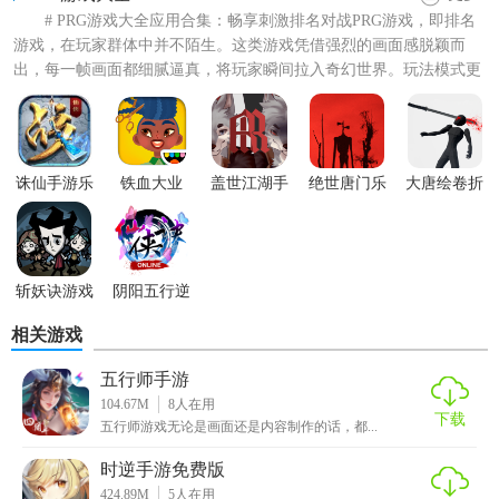
# PRG游戏大全应用合集：畅享刺激排名对战PRG游戏，即排名
游戏，在玩家群体中并不陌生。这类游戏凭借强烈的画面感脱颖而
出，每一帧画面都细腻逼真，将玩家瞬间拉入奇幻世界。玩法模式更
是丰富多样，无论是激...
诛仙手游乐
铁血大业
盖世江湖手
绝世唐门乐
大唐绘卷折
视版
游
视
扣手游
斩妖诀游戏
阴阳五行逆
手游
相关游戏
五行师手游
104.67M
8
人在用
下载
五行师游戏无论是画面还是内容制作的话，都...
时逆手游免费版
424.89M
5
人在用