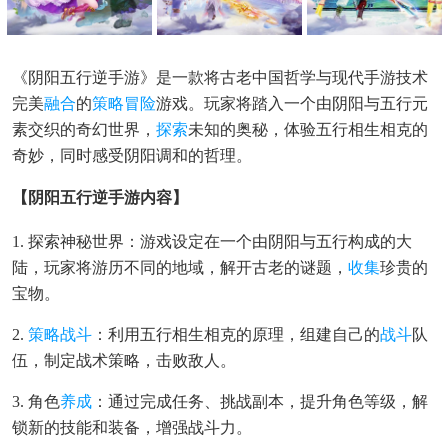
《阴阳五行逆手游》是一款将古老中国哲学与现代手游技术
完美
融合
的
策略
冒险
游戏。玩家将踏入一个由阴阳与五行元
素交织的奇幻世界，
探索
未知的奥秘，体验五行相生相克的
奇妙，同时感受阴阳调和的哲理。
【阴阳五行逆手游内容】
1. 探索神秘世界：游戏设定在一个由阴阳与五行构成的大
陆，玩家将游历不同的地域，解开古老的谜题，
收集
珍贵的
宝物。
2.
策略战斗
：利用五行相生相克的原理，组建自己的
战斗
队
伍，制定战术策略，击败敌人。
3. 角色
养成
：通过完成任务、挑战副本，提升角色等级，解
锁新的技能和装备，增强战斗力。