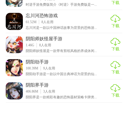
下载
时逆手游免费版简介《时逆》手游免费版是一...
忘川河恐怖游戏
61.52M
8
人在用
下载
忘川河是一款以中国神话故事为背景的恐怖游...
阴阳师妖怪屋手游
1.46G
8
人在用
下载
阴阳师妖怪屋是一款带有剪纸风格的养成休闲...
阴阳劫手游
100.39M
9
人在用
下载
阴阳劫手游是一款以中国古典神话为背景的仙...
阴阳界手游
406.86M
3
人在用
下载
阴阳界是一款精彩有趣的恐怖题材策略卡牌类...