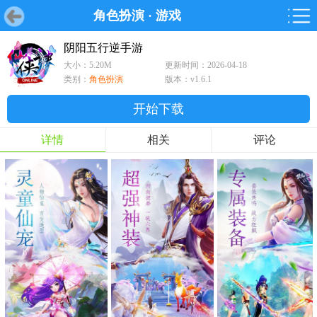
角色扮演
·
游戏
首页
首页
游戏
软件
游戏
鸿蒙
鸿蒙
软件
专题
鸿蒙游戏
鸿蒙软件
专题
阴阳五行逆手游
大小：5.20M
更新时间：2026-04-18
游戏
软件
类别：
角色扮演
版本：v1.6.1
开始下载
详情
相关
评论