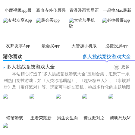
冰面破碎等特殊效果，增加了游戏的策略性和挑战性。
小鹿视频app最
豪血寺外传最强
青漫漫画官网正
一起搜Max最新
3. 团队合作：新增团队合作模式，玩家可以与好友组队，共
新版
传说无限血版
版
版
同对抗其他队伍，通过默契配合取得胜利。
4. 限时活动：定期举办限时活动，如“雪王宝藏寻找”、“雪球
大战”等，参与即可获得额外奖励。
友邦友享App
最会买app
大管加手机版
必捷投屏app
蛋仔派对雪王联动游戏攻略
猜你喜欢
多人挑战竞技游戏大全
多人挑战竞技游戏大全
更多
1. 熟悉地图：首先熟悉雪王主题地图的每一个角落，利用地
本站精心打造了“多人挑战竞技游戏大全”应用合集，汇聚了一系
形优势进行躲避或攻击。
列热门竞技游戏，如《人类凃地崛起》、《超级糖豆人》、《水族派
对》及《蛋仔派对》等。玩家可与好友联机，挑战多样化的主题地图
2. 利用道具：游戏中收集到的道具如加速、护盾、冰冻等，
关卡，畅享刺激对决，感...
在关键时刻使用可以扭转局势。
3. 团队协作：在团队模式中，与队友保持良好的沟通，共同
制定战术，利用团队力量取得优势。
螃蟹游戏
王者荣耀新
男生女生向
糖豆派对之
黎明死线M
赛季
前冲最新版
夜
4. 挑战任务：积极参与雪王挑战赛，完成每日任务和成就，