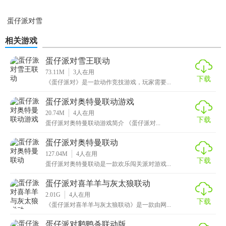
积累奖励提升实力。
蛋仔派对雪
5. 策略布局：在雪地中注意布局策略，利用滑冰和破碎的冰
王联动游戏
面进行快速移动或躲避攻击。
相关游戏
蛋仔派对雪王联动游戏测评
蛋仔派对雪王联动
73.11M
3
人在用
下载
《蛋仔派对》与“雪王”的联动活动不仅为游戏增添了新的元素
《蛋仔派对》是一款动作竞技游戏，玩家需要...
和乐趣，还通过丰富的奖励和互动模式增强了玩家的参与感
蛋仔派对奥特曼联动游戏
和归属感。无论是单人竞技还是团队合作，都能让玩家体验
20.74M
4
人在用
下载
到紧张刺激而又充满乐趣的游戏过程。此次联动无疑是《蛋
蛋仔派对奥特曼联动游戏简介 《蛋仔派对...
仔派对》的一次成功尝试，值得推荐给了喜爱竞技游戏的玩
蛋仔派对奥特曼联动
家们。
127.04M
4
人在用
下载
蛋仔派对奥特曼联动是一款欢乐闯关派对游戏...
蛋仔派对喜羊羊与灰太狼联动
2.01G
4
人在用
下载
《蛋仔派对喜羊羊与灰太狼联动》是一款由网...
蛋仔派对鹅鸭杀联动版