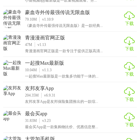
小鹿视频app最新版是一款集视频观看、分...
豪血寺外传最强传说无限血版
79.10M
v1.10.9
下载
《豪血寺外传最强传说无限血版》是一款经典...
青漫漫画官网正版
47M
v1.13
下载
青漫漫画官网正版是一款专注于提供正版高清...
一起搜Max最新版
10.04M
v1.1.3
下载
一起搜Max最新版是一款集多功能于一体的...
友邦友享App
204.35M
v6.9.31
下载
友邦友享App是友邦保险集团推出的一款综...
最会买app
31.83M
v3.23
下载
最会买App是一款集购物比价、优惠信息整...
大管加手机版