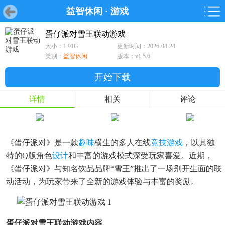
益智休闲
·
游戏
首页
首页
游戏
软件
游戏
鸿蒙
鸿蒙
软件
专题
鸿蒙游戏
鸿蒙软件
专题
蛋仔派对雪王联动游戏
大小：1.91G
更新时间：2026-04-24
游戏
软件
类别：
益智休闲
版本：v1.5.6
开始下载
详情
相关
评论
《蛋仔派对》是一款
趣味
横生的多人在线
竞技游戏
，以其独
特的Q版角色
设计
和丰富的游戏模式深受玩家喜爱。近期，
《蛋仔派对》与知名饮品品牌“雪王”推出了一场别开生面的联
动活动，为玩家带来了全新的游戏体验与丰富的奖励。
蛋仔派对雪王联动游戏内容