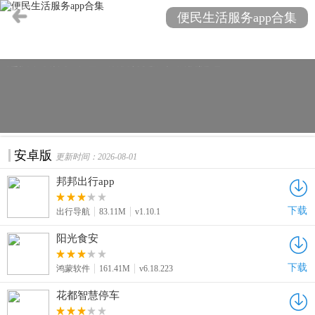
的美食、预约家政服务，还是想要便捷地缴纳水电费、处理
便民生活服务app合集
交通违章，这款合集都能提供一应俱全的解决方案。我们精
心挑选了多款高品质app，确保您能找到最适合自己的工具。
赶快下载体验，让生活变得更加轻松便捷吧！
安卓版
更新时间：2026-08-01
邦邦出行app
下载
出行导航
83.11M
v1.10.1
阳光食安
下载
鸿蒙软件
161.41M
v6.18.223
花都智慧停车