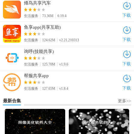
烽鸟共享汽车
下载
生活服务
73.36M
6.19.4
鱼享app(共享互助)
下载
生活服务
124.62M
v2.21.210313
询呼(技能共享)
下载
生活服务
125.70M
v1.9.6
帮服共享app
下载
生活服务
127.65M
v1.8.4
最新合集
更多>>