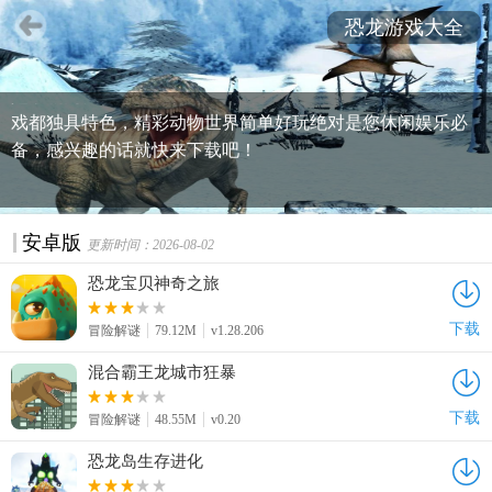
恐龙游戏大全
恐龙类题材的游戏十分多，既有3d模拟，又有卡通休闲等类
型，十分受玩家的喜爱！关于恐龙的好玩游戏有哪些？下面
是小编为喜欢恐龙题材游戏的朋友准备的游戏合集，每款游
戏都独具特色，精彩动物世界简单好玩绝对是您休闲娱乐必
备，感兴趣的话就快来下载吧！
安卓版
更新时间：2026-08-02
恐龙宝贝神奇之旅
下载
冒险解谜
79.12M
v1.28.206
混合霸王龙城市狂暴
下载
冒险解谜
48.55M
v0.20
恐龙岛生存进化