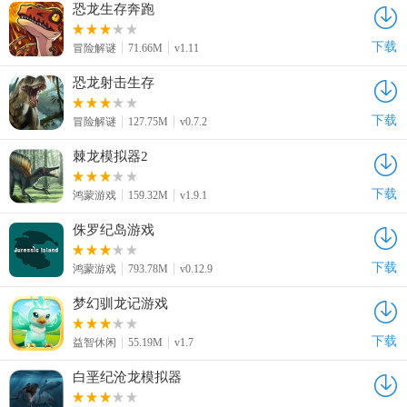
恐龙生存奔跑
下载
冒险解谜
71.66M
v1.11
恐龙射击生存
下载
冒险解谜
127.75M
v0.7.2
棘龙模拟器2
下载
鸿蒙游戏
159.32M
v1.9.1
侏罗纪岛游戏
下载
鸿蒙游戏
793.78M
v0.12.9
梦幻驯龙记游戏
下载
益智休闲
55.19M
v1.7
白垩纪沧龙模拟器