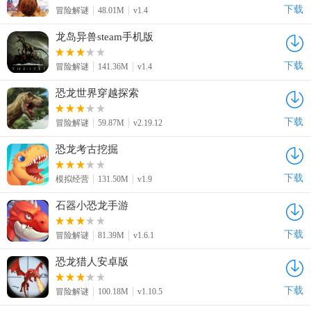
下载
冒险解谜
48.01M
v1.4
龙岛异兽steam手机版
下载
冒险解谜
141.36M
v1.4
恐龙世界穿越探索
下载
冒险解谜
59.87M
v2.19.12
恐龙考古挖掘
下载
模拟经营
131.50M
v1.9
石器小恐龙手游
下载
冒险解谜
81.39M
v1.6.1
恐龙猎人安卓版
下载
冒险解谜
100.18M
v1.10.5