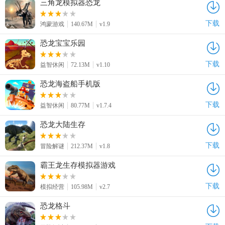
三角龙模拟器恐龙
下载
鸿蒙游戏
140.67M
v1.9
恐龙宝宝乐园
下载
益智休闲
72.13M
v1.10
恐龙海盗船手机版
下载
益智休闲
80.77M
v1.7.4
恐龙大陆生存
下载
冒险解谜
212.37M
v1.8
霸王龙生存模拟器游戏
下载
模拟经营
105.98M
v2.7
恐龙格斗