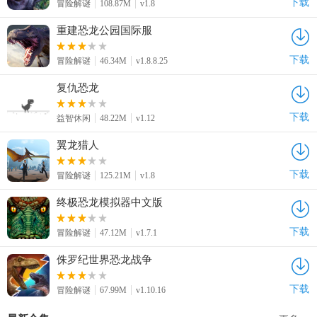
下载
冒险解谜
108.87M
v1.8
重建恐龙公园国际服
下载
冒险解谜
46.34M
v1.8.8.25
复仇恐龙
下载
益智休闲
48.22M
v1.12
翼龙猎人
下载
冒险解谜
125.21M
v1.8
终极恐龙模拟器中文版
下载
冒险解谜
47.12M
v1.7.1
侏罗纪世界恐龙战争
下载
冒险解谜
67.99M
v1.10.16