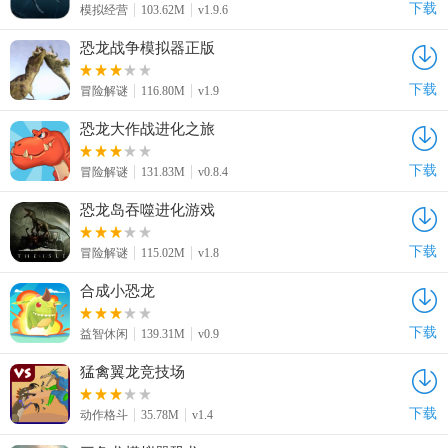
下载
模拟经营
103.62M
v1.9.6
恐龙战争模拟器正版
下载
冒险解谜
116.80M
v1.9
恐龙大作战进化之旅
下载
冒险解谜
131.83M
v0.8.4
恐龙岛吞噬进化游戏
下载
冒险解谜
115.02M
v1.8
合成小恐龙
下载
益智休闲
139.31M
v0.9
猛禽翼龙竞技场
下载
动作格斗
35.78M
v1.4