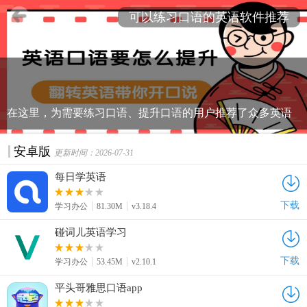
可以练习口语的英语软件推荐
在这里，为需要练习口语、提升口语的用户推荐了众多英语
方面的app，软件中提供了很多配音课程、场景模拟等，能够
帮助用户实现快速掌握口语、语法、阅读、听力等，进行入
安卓版
更新时间：2026-07-31
门、进阶和高阶学习，收获惊喜，带给用户生动体验，让用
每日学英语
户可以掌握一口标准英语。有这方面需求的用户千万不要错
过了，快来下载吧！！！
下载
学习办公
81.30M
v3.18.4
碰词儿英语学习
下载
学习办公
53.45M
v2.10.1
平头哥雅思口语app