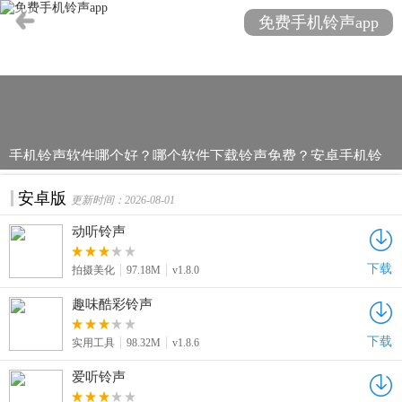
免费手机铃声app
手机铃声软件哪个好？哪个软件下载铃声免费？安卓手机铃
声app哪个好用？本站为各位带来一系列的免费手机铃声
安卓版
app，拥有各种类型的海量铃声任你选，还可以diy个性铃声。
更新时间：2026-08-01
不止来电铃声，还有简单的短信铃声也可以设置，操作简单
动听铃声
好上手，感兴趣的就快来挑选下载体验吧！
下载
拍摄美化
97.18M
v1.8.0
趣味酷彩铃声
下载
实用工具
98.32M
v1.8.6
爱听铃声